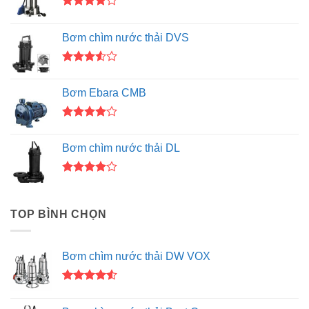
Được
xếp hạng
Bơm chìm nước thải DVS
4.00
5
sao
Được
xếp
Bơm Ebara CMB
hạng
3.50
5
sao
Được
xếp hạng
Bơm chìm nước thải DL
4.00
5
sao
Được
xếp hạng
4.00
5
TOP BÌNH CHỌN
sao
Bơm chìm nước thải DW VOX
Được xếp
hạng
4.50