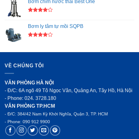
Bơm chìm nước thải Best One
5 sao
Được
xếp hạng
Bơm ly tâm tự mồi SQPB
4.00
5
sao
Được
xếp hạng
4.00
5
sao
VỀ CHÚNG TÔI
VĂN PHÒNG HÀ NỘI
- Đ/C: 6A ngõ 49 Tô Ngọc Vân, Quảng An, Tây Hồ, Hà Nội
- Phone:
024. 3728.180
VĂN PHÒNG TP.HCM
- Đ/C: 384/42 Nam Kỳ Khởi Nghĩa, Quận 3, TP. HCM
- Phone:
090 912 9900