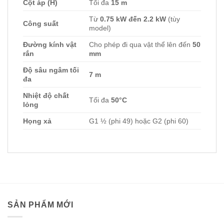
Cột áp (H)
Tối đa
15 m
Từ
0.75 kW đến 2.2 kW
(tùy
Công suất
model)
Đường kính vật
Cho phép đi qua vật thể lên đến
50
rắn
mm
Độ sâu ngâm tối
7 m
đa
Nhiệt độ chất
Tối đa
50°C
lỏng
Họng xả
G1 ½ (phi 49) hoặc G2 (phi 60)
SẢN PHẨM MỚI