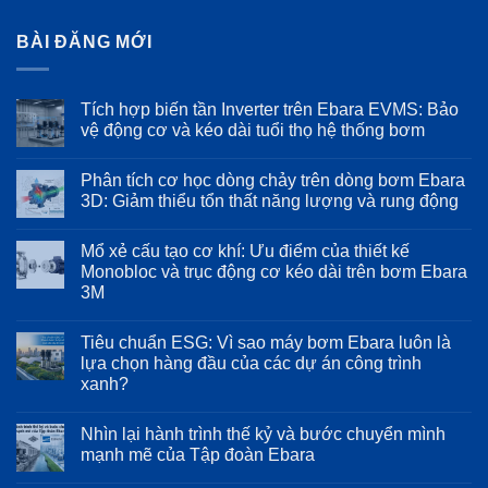
BÀI ĐĂNG MỚI
Tích hợp biến tần Inverter trên Ebara EVMS: Bảo
vệ động cơ và kéo dài tuổi thọ hệ thống bơm
Không
có
Phân tích cơ học dòng chảy trên dòng bơm Ebara
bình
luận
3D: Giảm thiểu tổn thất năng lượng và rung động
ở
Tích
Không
hợp
có
Mổ xẻ cấu tạo cơ khí: Ưu điểm của thiết kế
biến
bình
tần
luận
Monobloc và trục động cơ kéo dài trên bơm Ebara
Inverter
ở
3M
trên
Phân
Ebara
tích
Không
EVMS:
cơ
có
Bảo
học
Tiêu chuẩn ESG: Vì sao máy bơm Ebara luôn là
bình
vệ
dòng
luận
lựa chọn hàng đầu của các dự án công trình
động
chảy
ở
cơ
trên
xanh?
Mổ
và
dòng
xẻ
kéo
bơm
Không
cấu
dài
Ebara
có
tạo
Nhìn lại hành trình thế kỷ và bước chuyển mình
tuổi
3D:
bình
cơ
thọ
Giảm
luận
mạnh mẽ của Tập đoàn Ebara
khí:
ở
hệ
thiểu
Ưu
Tiêu
thống
tổn
Không
điểm