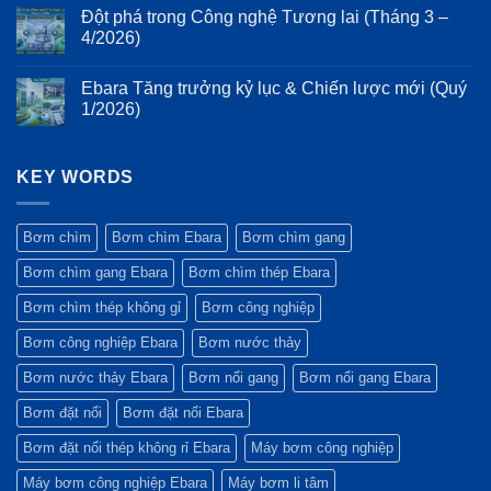
chuẩn
bơm
thất
có
của
Đột phá trong Công nghệ Tương lai (Tháng 3 –
ESG:
năng
bình
thiết
Vì
lượng
luận
4/2026)
kế
sao
ở
và
Monobloc
máy
Nhìn
rung
Không
và
bơm
lại
động
có
trục
Ebara Tăng trưởng kỷ lục & Chiến lược mới (Quý
Ebara
hành
bình
động
luôn
trình
luận
1/2026)
cơ
là
thế
ở
kéo
lựa
kỷ
Đột
Không
dài
chọn
và
phá
có
trên
hàng
bước
trong
bình
bơm
đầu
chuyển
Công
KEY WORDS
luận
Ebara
của
mình
nghệ
ở
3M
các
mạnh
Tương
Ebara
dự
mẽ
lai
Tăng
án
của
(Tháng
trưởng
Bơm chìm
Bơm chìm Ebara
Bơm chìm gang
công
Tập
3
kỷ
trình
đoàn
–
lục
Bơm chìm gang Ebara
Bơm chìm thép Ebara
xanh?
Ebara
4/2026)
&
Chiến
lược
Bơm chìm thép không gỉ
Bơm công nghiệp
mới
(Quý
Bơm công nghiệp Ebara
Bơm nước thảy
1/2026)
Bơm nước thảy Ebara
Bơm nổi gang
Bơm nổi gang Ebara
Bơm đặt nổi
Bơm đặt nổi Ebara
Bơm đặt nổi thép không rỉ Ebara
Máy bơm công nghiệp
Máy bơm công nghiệp Ebara
Máy bơm li tâm