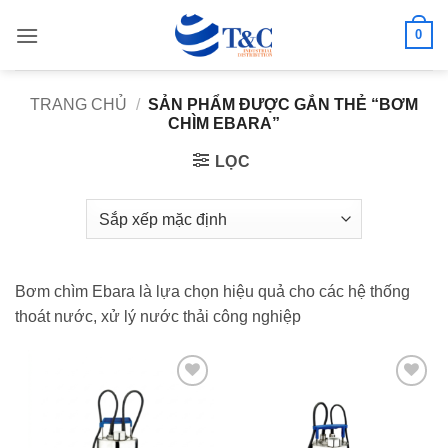
Bỏ
0
qua
nội
dung
TRANG CHỦ
/
SẢN PHẨM ĐƯỢC GẮN THẺ “BƠM
CHÌM EBARA”
LỌC
Bơm chìm Ebara là lựa chọn hiệu quả cho các hệ thống
thoát nước, xử lý nước thải công nghiệp
Add to
Add to
wishlist
wishlist