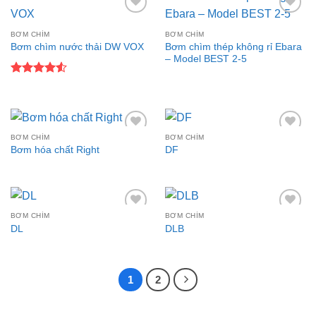
Add to
Add to
wishlist
wishlist
BƠM CHÌM
BƠM CHÌM
Bơm chìm thép không rỉ Ebara
Bơm chìm nước thải DW VOX
– Model BEST 2-5
Được xếp
hạng
4.5
5 sao
BƠM CHÌM
BƠM CHÌM
Add to
Add to
Bơm hóa chất Right
DF
wishlist
wishlist
BƠM CHÌM
BƠM CHÌM
Add to
Add to
DL
DLB
wishlist
wishlist
1
2