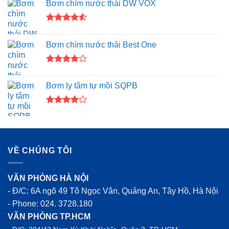
Bơm chìm nước thải DW VOX
Được xếp
hạng
4.50
Bơm chìm nước thải Best One
5 sao
Được
xếp hạng
Bơm ly tâm tự mồi SQPB
4.00
5
sao
Được
xếp hạng
4.00
5
sao
VỀ CHÚNG TÔI
VĂN PHÒNG HÀ NỘI
- Đ/C: 6A ngõ 49 Tô Ngọc Vân, Quảng An, Tây Hồ, Hà Nội
- Phone:
024. 3728.180
VĂN PHÒNG TP.HCM