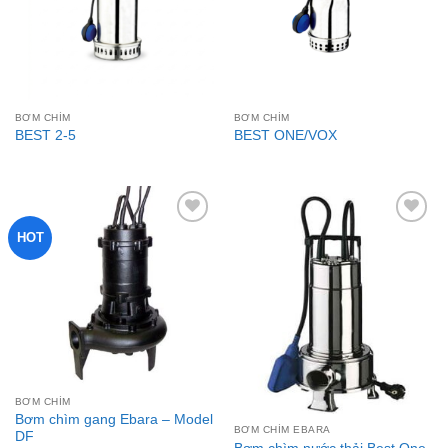
BƠM CHÌM
BƠM CHÌM
BEST 2-5
BEST ONE/VOX
HOT
Add to
Add to
wishlist
wishlist
BƠM CHÌM
Bơm chìm gang Ebara – Model
BƠM CHÌM EBARA
DF