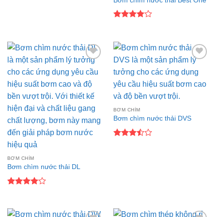
Bơm chìm nước thải Best One
Được
xếp hạng
4
5 sao
Add to
Add to
wishlist
wishlist
BƠM CHÌM
Bơm chìm nước thải DVS
Được
xếp
hạng
BƠM CHÌM
3.5
5
Bơm chìm nước thải DL
sao
Được
xếp hạng
4
5 sao