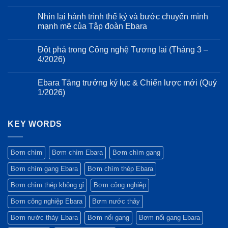
xẻ
kéo
bơm
Không
cấu
dài
Ebara
có
tạo
Nhìn lại hành trình thế kỷ và bước chuyển mình
tuổi
3D:
bình
cơ
thọ
Giảm
luận
mạnh mẽ của Tập đoàn Ebara
khí:
ở
hệ
thiểu
Ưu
Tiêu
thống
tổn
Không
điểm
chuẩn
bơm
thất
có
của
Đột phá trong Công nghệ Tương lai (Tháng 3 –
ESG:
năng
bình
thiết
Vì
lượng
luận
4/2026)
kế
sao
ở
và
Monobloc
máy
Nhìn
rung
Không
và
bơm
lại
động
có
trục
Ebara Tăng trưởng kỷ lục & Chiến lược mới (Quý
Ebara
hành
bình
động
luôn
trình
luận
1/2026)
cơ
là
thế
ở
kéo
lựa
kỷ
Đột
Không
dài
chọn
và
phá
có
trên
hàng
bước
trong
bình
bơm
đầu
chuyển
Công
KEY WORDS
luận
Ebara
của
mình
nghệ
ở
3M
các
mạnh
Tương
Ebara
dự
mẽ
lai
Tăng
án
của
(Tháng
trưởng
Bơm chìm
Bơm chìm Ebara
Bơm chìm gang
công
Tập
3
kỷ
trình
đoàn
–
lục
Bơm chìm gang Ebara
Bơm chìm thép Ebara
xanh?
Ebara
4/2026)
&
Chiến
lược
Bơm chìm thép không gỉ
Bơm công nghiệp
mới
(Quý
Bơm công nghiệp Ebara
Bơm nước thảy
1/2026)
Bơm nước thảy Ebara
Bơm nổi gang
Bơm nổi gang Ebara