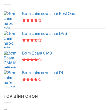
Bơm chìm nước thải Best One
Được
xếp hạng
Bơm chìm nước thải DVS
4.00
5
sao
Được
xếp
Bơm Ebara CMB
hạng
3.50
5
sao
Được
xếp hạng
Bơm chìm nước thải DL
4.00
5
sao
Được
xếp hạng
4.00
5
TOP BÌNH CHỌN
sao