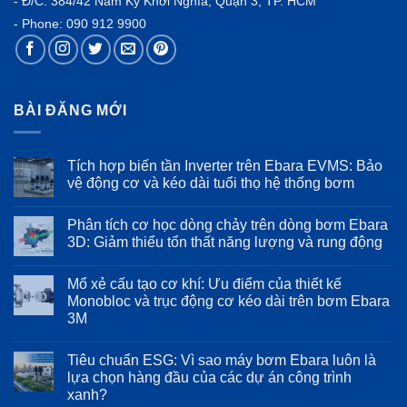
- Đ/C: 384/42 Nam Kỳ Khởi Nghĩa, Quận 3, TP. HCM
- Phone:
090 912 9900
BÀI ĐĂNG MỚI
Tích hợp biến tần Inverter trên Ebara EVMS: Bảo
vệ động cơ và kéo dài tuổi thọ hệ thống bơm
Không
có
Phân tích cơ học dòng chảy trên dòng bơm Ebara
bình
luận
3D: Giảm thiểu tổn thất năng lượng và rung động
ở
Tích
Không
hợp
có
Mổ xẻ cấu tạo cơ khí: Ưu điểm của thiết kế
biến
bình
tần
luận
Monobloc và trục động cơ kéo dài trên bơm Ebara
Inverter
ở
3M
trên
Phân
Ebara
tích
Không
EVMS:
cơ
có
Bảo
học
Tiêu chuẩn ESG: Vì sao máy bơm Ebara luôn là
bình
vệ
dòng
luận
lựa chọn hàng đầu của các dự án công trình
động
chảy
ở
cơ
trên
xanh?
Mổ
và
dòng