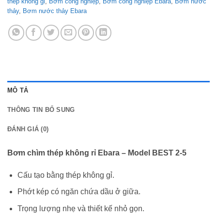
thép không gỉ
,
Bơm công nghiệp
,
Bơm công nghiệp Ebara
,
Bơm nước
thảy
,
Bơm nước thảy Ebara
MÔ TẢ
THÔNG TIN BỔ SUNG
ĐÁNH GIÁ (0)
Bơm chìm thép không rỉ Ebara – Model BEST 2-5
Cấu tạo bằng thép không gỉ.
Phớt kép có ngăn chứa dầu ở giữa.
Trọng lượng nhẹ và thiết kế nhỏ gọn.