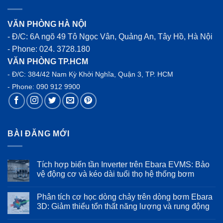
VĂN PHÒNG HÀ NỘI
- Đ/C: 6A ngõ 49 Tô Ngọc Vân, Quảng An, Tây Hồ, Hà Nội
- Phone:
024. 3728.180
VĂN PHÒNG TP.HCM
- Đ/C: 384/42 Nam Kỳ Khởi Nghĩa, Quận 3, TP. HCM
- Phone:
090 912 9900
BÀI ĐĂNG MỚI
Tích hợp biến tần Inverter trên Ebara EVMS: Bảo
vệ động cơ và kéo dài tuổi thọ hệ thống bơm
Không
có
Phân tích cơ học dòng chảy trên dòng bơm Ebara
bình
luận
3D: Giảm thiểu tổn thất năng lượng và rung động
ở
Tích
Không
hợp