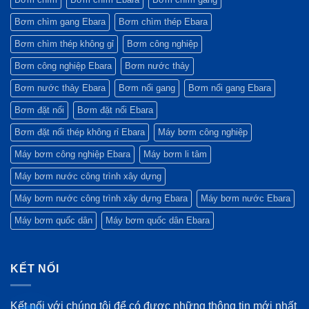
công
Tập
3
kỷ
trình
đoàn
–
lục
Bơm chìm gang Ebara
Bơm chìm thép Ebara
xanh?
Ebara
4/2026)
&
Chiến
lược
Bơm chìm thép không gỉ
Bơm công nghiệp
mới
(Quý
Bơm công nghiệp Ebara
Bơm nước thảy
1/2026)
Bơm nước thảy Ebara
Bơm nổi gang
Bơm nổi gang Ebara
Bơm đặt nổi
Bơm đặt nổi Ebara
Bơm đặt nổi thép không rỉ Ebara
Máy bơm công nghiệp
Máy bơm công nghiệp Ebara
Máy bơm li tâm
Máy bơm nước công trình xây dựng
Máy bơm nước công trình xây dựng Ebara
Máy bơm nước Ebara
Máy bơm quốc dân
Máy bơm quốc dân Ebara
KẾT NỐI
Kết nối với chúng tôi để có được những thông tin mới nhất