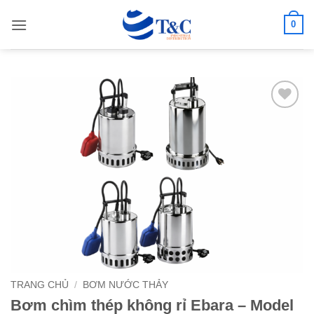
Bỏ
0
qua
nội
dung
Add to
wishlist
TRANG CHỦ
/
BƠM NƯỚC THẢY
Bơm chìm thép không rỉ Ebara – Model