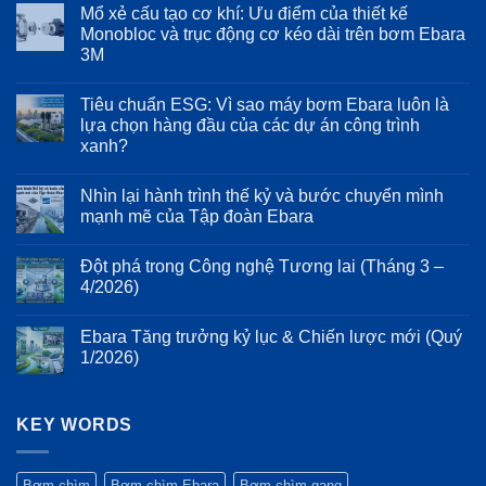
có
Mổ xẻ cấu tạo cơ khí: Ưu điểm của thiết kế
biến
bình
tần
luận
Monobloc và trục động cơ kéo dài trên bơm Ebara
Inverter
ở
3M
trên
Phân
Ebara
tích
Không
EVMS:
cơ
có
Bảo
học
Tiêu chuẩn ESG: Vì sao máy bơm Ebara luôn là
bình
vệ
dòng
luận
lựa chọn hàng đầu của các dự án công trình
động
chảy
ở
cơ
trên
xanh?
Mổ
và
dòng
xẻ
kéo
bơm
Không
cấu
dài
Ebara
có
tạo
Nhìn lại hành trình thế kỷ và bước chuyển mình
tuổi
3D:
bình
cơ
thọ
Giảm
luận
mạnh mẽ của Tập đoàn Ebara
khí:
ở
hệ
thiểu
Ưu
Tiêu
thống
tổn
Không
điểm
chuẩn
bơm
thất
có
của
Đột phá trong Công nghệ Tương lai (Tháng 3 –
ESG:
năng
bình
thiết
Vì
lượng
luận
4/2026)
kế
sao
ở
và
Monobloc
máy
Nhìn
rung
Không
và
bơm
lại
động
có
trục
Ebara Tăng trưởng kỷ lục & Chiến lược mới (Quý
Ebara
hành
bình
động
luôn
trình
luận
1/2026)
cơ
là
thế
ở
kéo
lựa
kỷ
Đột
Không
dài
chọn
và
phá
có
trên
hàng
bước
trong
bình
bơm
đầu
chuyển
Công
KEY WORDS
luận
Ebara
của
mình
nghệ
ở
3M
các
mạnh
Tương
Ebara
dự
mẽ
lai
Tăng
án
của
(Tháng
trưởng
Bơm chìm
Bơm chìm Ebara
Bơm chìm gang