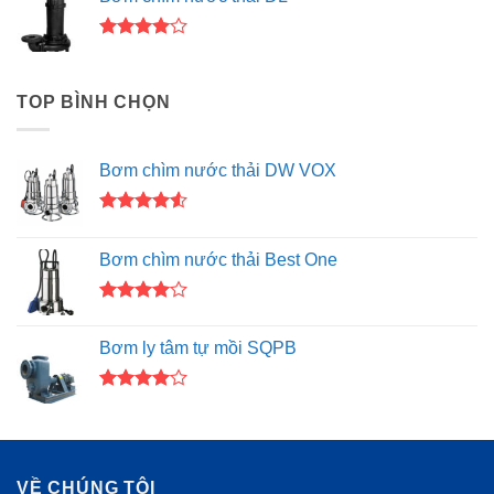
sao
Được
xếp hạng
4.00
5
TOP BÌNH CHỌN
sao
Bơm chìm nước thải DW VOX
Được xếp
hạng
4.50
Bơm chìm nước thải Best One
5 sao
Được
xếp hạng
Bơm ly tâm tự mồi SQPB
4.00
5
sao
Được
xếp hạng
4.00
5
sao
VỀ CHÚNG TÔI