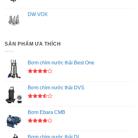
DW VOX
SẢN PHẨM ƯA THÍCH
Bơm chìm nước thải Best One
Được
xếp hạng
Bơm chìm nước thải DVS
4.00
5
sao
Được
xếp
Bơm Ebara CMB
hạng
3.50
5
sao
Được
xếp hạng
Bơm chìm nước thải DL
4.00
5