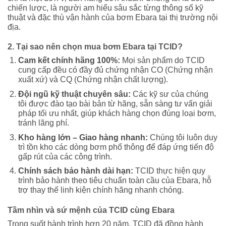
chiến lược, là người am hiểu sâu sắc từng thông số kỹ
thuật và đặc thù vận hành của bơm Ebara tại thị trường nội
địa.
2. Tại sao nên chọn mua bơm Ebara tại TCID?
Cam kết chính hãng 100%:
Mọi sản phẩm do TCID
cung cấp đều có đầy đủ chứng nhận CO (Chứng nhận
xuất xứ) và CQ (Chứng nhận chất lượng).
Đội ngũ kỹ thuật chuyên sâu:
Các kỹ sư của chúng
tôi được đào tạo bài bản từ hãng, sẵn sàng tư vấn giải
pháp tối ưu nhất, giúp khách hàng chọn đúng loại bơm,
tránh lãng phí.
Kho hàng lớn – Giao hàng nhanh:
Chúng tôi luôn duy
trì tồn kho các dòng bơm phổ thông để đáp ứng tiến độ
gấp rút của các công trình.
Chính sách bảo hành dài hạn:
TCID thực hiện quy
trình bảo hành theo tiêu chuẩn toàn cầu của Ebara, hỗ
trợ thay thế linh kiện chính hãng nhanh chóng.
Tầm nhìn và sứ mệnh của TCID cùng Ebara
Trong suốt hành trình hơn 20 năm, TCID đã đồng hành