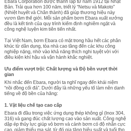
Ebara Corporation được thành lập từ năm 1912 tại Nhật
Bản. Trải qua hơn 100 năm, triết lý “Netsu và Makoto”
(Nhiệt huyết và Chân thành) đã giúp thương hiệu này
vươn tầm thế giới. Mỗi sản phẩm bơm Ebara xuất xưởng
đều là kết tinh của quy trình kiểm định nghiêm ngặt và
công nghệ luyện kim tiên tiến nhất.
Tại Việt Nam, bơm Ebara có mặt trong hầu hết các phân
khúc từ dân dụng, tòa nhà cao tầng đến các khu công
nghiệp nặng, nhờ vào khả năng thích nghi tuyệt vời với
điều kiện khí hậu và vận hành khắc nghiệt.
Ưu điểm vượt trội: Chất lượng và Độ bền vượt thời
gian
Khi nhắc đến Ebara, người ta nghĩ ngay đến khái niệm
“nồi đồng cối đá”. Dưới đây là những yếu tố làm nên danh
tiếng về độ bền của hãng:
1. Vật liệu chế tạo cao cấp
Ebara đi đầu trong việc ứng dụng thép không gỉ (Inox 304,
316) và gang đúc chất lượng cao vào sản xuất. Công nghệ
dập ép thủy lực giúp vỏ bơm và cánh bơm có độ nhẵn cực
cao, giảm thiểu ma sát, từ đó gia tăng hiệu suất và tuổi thọ