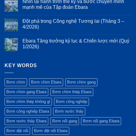
Nhìn lại hành trình thế kỷ và bước chuyển mình
tuổi
3D:
bình
cơ
thọ
Giảm
luận
mạnh mẽ của Tập đoàn Ebara
khí:
ở
hệ
thiểu
Ưu
Tiêu
thống
tổn
Không
điểm
chuẩn
bơm
thất
có
của
Đột phá trong Công nghệ Tương lai (Tháng 3 –
ESG:
năng
bình
thiết
Vì
lượng
luận
4/2026)
kế
sao
ở
và
Monobloc
máy
Nhìn
rung
Không
và
bơm
lại
động
có
trục
Ebara Tăng trưởng kỷ lục & Chiến lược mới (Quý
Ebara
hành
bình
động
luôn
trình
luận
1/2026)
cơ
là
thế
ở
kéo
lựa
kỷ
Đột
Không
dài
chọn
và
phá
có
trên
hàng
bước
trong
bình
bơm
đầu
chuyển
Công
KEY WORDS
luận
Ebara
của
mình
nghệ
ở
3M
các
mạnh
Tương
Ebara
dự
mẽ
lai
Tăng
án
của
(Tháng
trưởng
Bơm chìm
Bơm chìm Ebara
Bơm chìm gang
công
Tập
3
kỷ
trình
đoàn
–
lục
Bơm chìm gang Ebara
Bơm chìm thép Ebara
xanh?
Ebara
4/2026)
&
Chiến
lược
Bơm chìm thép không gỉ
Bơm công nghiệp
mới
(Quý
Bơm công nghiệp Ebara
Bơm nước thảy
1/2026)
Bơm nước thảy Ebara
Bơm nổi gang
Bơm nổi gang Ebara
Bơm đặt nổi
Bơm đặt nổi Ebara