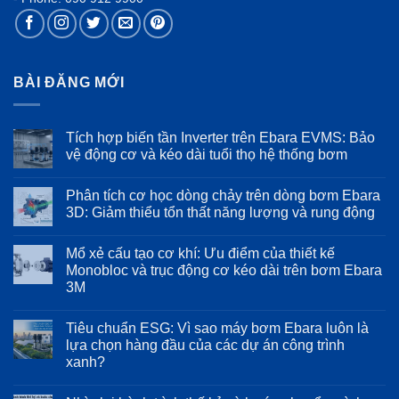
BÀI ĐĂNG MỚI
Tích hợp biến tần Inverter trên Ebara EVMS: Bảo
vệ động cơ và kéo dài tuổi thọ hệ thống bơm
Không
có
Phân tích cơ học dòng chảy trên dòng bơm Ebara
bình
luận
3D: Giảm thiểu tổn thất năng lượng và rung động
ở
Tích
Không
hợp
có
Mổ xẻ cấu tạo cơ khí: Ưu điểm của thiết kế
biến
bình
tần
luận
Monobloc và trục động cơ kéo dài trên bơm Ebara
Inverter
ở
3M
trên
Phân
Ebara
tích
Không
EVMS:
cơ
có
Bảo
học
Tiêu chuẩn ESG: Vì sao máy bơm Ebara luôn là
bình
vệ
dòng
luận
lựa chọn hàng đầu của các dự án công trình
động
chảy
ở
cơ
trên
xanh?
Mổ
và
dòng
xẻ
kéo
bơm
Không
cấu
dài
Ebara
có
tạo