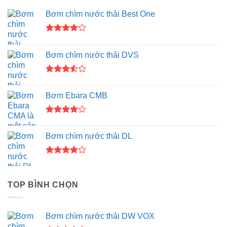
Bơm chìm nước thải Best One
Được
xếp hạng
Bơm chìm nước thải DVS
4.00
5
sao
Được
xếp
Bơm Ebara CMB
hạng
3.50
5
sao
Được
xếp hạng
Bơm chìm nước thải DL
4.00
5
sao
Được
xếp hạng
4.00
5
TOP BÌNH CHỌN
sao
Bơm chìm nước thải DW VOX