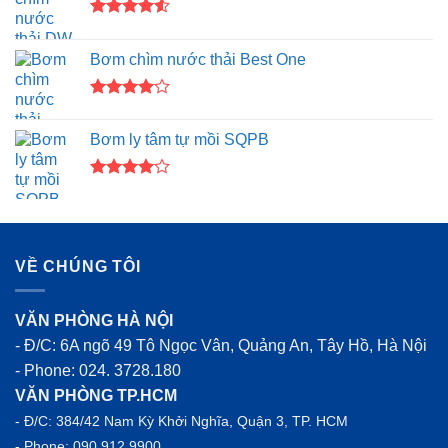
Được xếp
hạng
4.50
Bơm chìm nước thải Best One
5 sao
Được
xếp hạng
Bơm ly tâm tự mồi SQPB
4.00
5
sao
Được
xếp hạng
4.00
5
sao
VỀ CHÚNG TÔI
VĂN PHÒNG HÀ NỘI
- Đ/C: 6A ngõ 49 Tô Ngọc Vân, Quảng An, Tây Hồ, Hà Nội
- Phone:
024. 3728.180
VĂN PHÒNG TP.HCM
- Đ/C: 384/42 Nam Kỳ Khởi Nghĩa, Quận 3, TP. HCM
- Phone:
090 912 9900