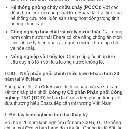
Hệ thống phòng cháy chữa cháy (PCCC):
Với các
dòng bơm trục rời công suất lớn, Ebara là “trái tim” của
hệ thống cứu hỏa, luôn sẵn sàng hoạt động trong tình
huống khẩn cấp.
Công nghiệp hóa chất và xử lý nước thải:
Các dòng
bơm chìm nước thải Ebara có khả năng chống ăn mòn
cực tốt, xử lý hiệu quả các nguồn nước chứa tạp chất
và hóa chất.
Nông nghiệp và Thủy lợi:
Cung cấp giải pháp tưới
tiêu quy mô lớn với lưu lượng nước khổng lồ.
TCID – Nhà phân phối chính thức bơm Ebara hơn 20
năm tại Việt Nam
Sản phẩm tốt cần đi kèm với dịch vụ hậu mãi và sự cam
kết từ nhà phân phối.
Công ty Cổ phần Phân phối Công
nghiệp T&C (TCID)
tự hào là đơn vị tiên phong trong việc
đưa thương hiệu Ebara tiếp cận thị trường Việt Nam.
1. Bề dày kinh nghiệm hơn hai thập kỷ
Với hơn 20 năm kinh nghiệm (từ năm 2004), TCID không
chỉ là một đơn vị bán hàng đơn thuần. Chúng tôi là đối tác