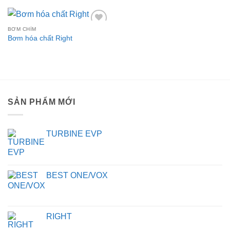
5 sao
BƠM CHÌM
Add to
Bơm hóa chất Right
wishlist
SẢN PHẨM MỚI
TURBINE EVP
BEST ONE/VOX
RIGHT