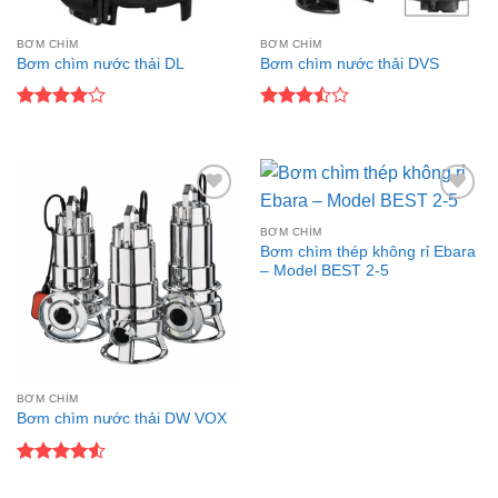
BƠM CHÌM
BƠM CHÌM
Bơm chìm nước thải DL
Bơm chìm nước thải DVS
Được
Được
xếp hạng
xếp
4
5 sao
hạng
3.5
5
sao
Add to
Add to
wishlist
wishlist
BƠM CHÌM
Bơm chìm thép không rỉ Ebara
– Model BEST 2-5
BƠM CHÌM
Bơm chìm nước thải DW VOX
Được xếp
hạng
4.5