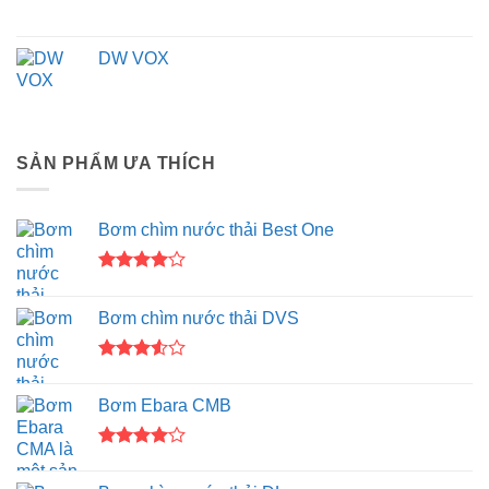
DW VOX
SẢN PHẨM ƯA THÍCH
Bơm chìm nước thải Best One
Được
xếp hạng
Bơm chìm nước thải DVS
4.00
5
sao
Được
xếp
Bơm Ebara CMB
hạng
3.50
5
sao
Được
xếp hạng