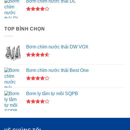
Bơm chìm nước thải DL
4.00
5
sao
Được
xếp hạng
4.00
5
TOP BÌNH CHỌN
sao
Bơm chìm nước thải DW VOX
Được xếp
hạng
4.50
Bơm chìm nước thải Best One
5 sao
Được
xếp hạng
Bơm ly tâm tự mồi SQPB
4.00
5
sao
Được
xếp hạng
4.00
5
sao