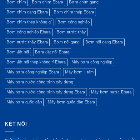
Bơm chìm
Bơm chìm Ebara
Bơm chìm gang
công
Tập
3
kỷ
trình
đoàn
–
lục
Bơm chìm gang Ebara
Bơm chìm thép Ebara
xanh?
Ebara
4/2026)
&
Chiến
lược
Bơm chìm thép không gỉ
Bơm công nghiệp
mới
(Quý
Bơm công nghiệp Ebara
Bơm nước thảy
1/2026)
Bơm nước thảy Ebara
Bơm nổi gang
Bơm nổi gang Ebara
Bơm đặt nổi
Bơm đặt nổi Ebara
Bơm đặt nổi thép không rỉ Ebara
Máy bơm công nghiệp
Máy bơm công nghiệp Ebara
Máy bơm li tâm
Máy bơm nước công trình xây dựng
Máy bơm nước công trình xây dựng Ebara
Máy bơm nước Ebara
Máy bơm quốc dân
Máy bơm quốc dân Ebara
KẾT NỐI