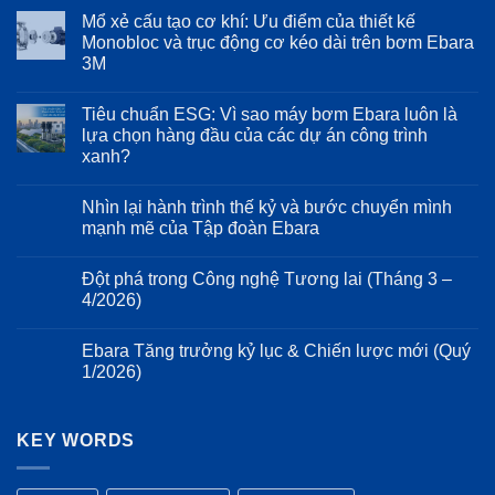
hợp
có
Mổ xẻ cấu tạo cơ khí: Ưu điểm của thiết kế
biến
bình
tần
luận
Monobloc và trục động cơ kéo dài trên bơm Ebara
Inverter
ở
3M
trên
Phân
Ebara
tích
Không
EVMS:
cơ
có
Bảo
học
Tiêu chuẩn ESG: Vì sao máy bơm Ebara luôn là
bình
vệ
dòng
luận
lựa chọn hàng đầu của các dự án công trình
động
chảy
ở
cơ
trên
xanh?
Mổ
và
dòng
xẻ
kéo
bơm
Không
cấu
dài
Ebara
có
tạo
Nhìn lại hành trình thế kỷ và bước chuyển mình
tuổi
3D:
bình
cơ
thọ
Giảm
luận
mạnh mẽ của Tập đoàn Ebara
khí:
ở
hệ
thiểu
Ưu
Tiêu
thống
tổn
Không
điểm
chuẩn
bơm
thất
có
của
Đột phá trong Công nghệ Tương lai (Tháng 3 –
ESG:
năng
bình
thiết
Vì
lượng
luận
4/2026)
kế
sao
ở
và
Monobloc
máy
Nhìn
rung
Không
và
bơm
lại
động
có
trục
Ebara Tăng trưởng kỷ lục & Chiến lược mới (Quý
Ebara
hành
bình
động
luôn
trình
luận
1/2026)
cơ
là
thế
ở
kéo
lựa
kỷ
Đột
Không
dài
chọn
và
phá
có
trên
hàng
bước
trong
bình
bơm
đầu
chuyển
Công
KEY WORDS
luận
Ebara
của
mình
nghệ
ở
3M
các
mạnh
Tương
Ebara
dự
mẽ
lai
Tăng
án
của
(Tháng
trưởng