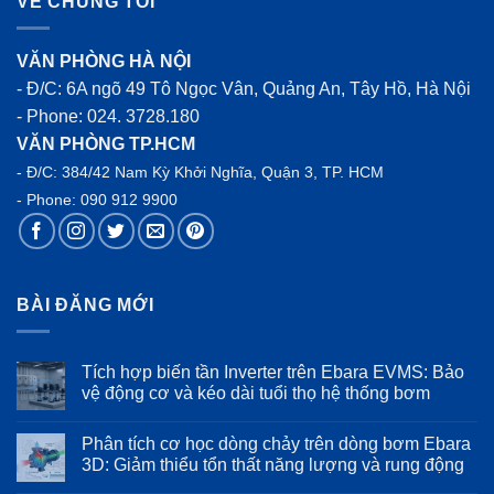
VỀ CHÚNG TÔI
VĂN PHÒNG HÀ NỘI
- Đ/C: 6A ngõ 49 Tô Ngọc Vân, Quảng An, Tây Hồ, Hà Nội
- Phone:
024. 3728.180
VĂN PHÒNG TP.HCM
- Đ/C: 384/42 Nam Kỳ Khởi Nghĩa, Quận 3, TP. HCM
- Phone:
090 912 9900
BÀI ĐĂNG MỚI
Tích hợp biến tần Inverter trên Ebara EVMS: Bảo
vệ động cơ và kéo dài tuổi thọ hệ thống bơm
Không
có
Phân tích cơ học dòng chảy trên dòng bơm Ebara
bình
luận
3D: Giảm thiểu tổn thất năng lượng và rung động
ở
Tích
Không