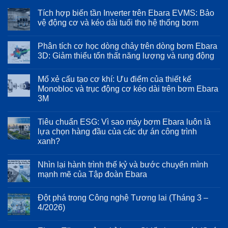
Tích hợp biến tần Inverter trên Ebara EVMS: Bảo
vệ động cơ và kéo dài tuổi thọ hệ thống bơm
Không
có
Phân tích cơ học dòng chảy trên dòng bơm Ebara
bình
luận
3D: Giảm thiểu tổn thất năng lượng và rung động
ở
Tích
Không
hợp
có
Mổ xẻ cấu tạo cơ khí: Ưu điểm của thiết kế
biến
bình
tần
luận
Monobloc và trục động cơ kéo dài trên bơm Ebara
Inverter
ở
3M
trên
Phân
Ebara
tích
Không
EVMS:
cơ
có
Bảo
học
Tiêu chuẩn ESG: Vì sao máy bơm Ebara luôn là
bình
vệ
dòng
luận
lựa chọn hàng đầu của các dự án công trình
động
chảy
ở
cơ
trên
xanh?
Mổ
và
dòng
xẻ
kéo
bơm
Không
cấu
dài
Ebara
có
tạo
Nhìn lại hành trình thế kỷ và bước chuyển mình
tuổi
3D:
bình
cơ
thọ
Giảm
luận
mạnh mẽ của Tập đoàn Ebara
khí:
ở
hệ
thiểu
Ưu
Tiêu
thống
tổn
Không
điểm
chuẩn
bơm
thất
có
của
Đột phá trong Công nghệ Tương lai (Tháng 3 –
ESG:
năng
bình
thiết
Vì
lượng
luận
4/2026)
kế
sao
ở
và
Monobloc
máy
Nhìn
rung
Không
và
bơm
lại
động
có
trục