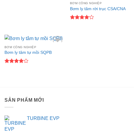
BƠM CÔNG NGHIỆP
Bơm ly tâm rời trục CSA/CNA
Được
xếp hạng
4
5 sao
BƠM CÔNG NGHIỆP
Add to
Bơm ly tâm tự mồi SQPB
wishlist
Được
xếp hạng
4
5 sao
SẢN PHẨM MỚI
TURBINE EVP