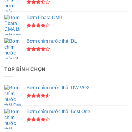
Được
xếp
Bơm Ebara CMB
hạng
3.50
5
sao
Được
xếp hạng
Bơm chìm nước thải DL
4.00
5
sao
Được
xếp hạng
4.00
5
TOP BÌNH CHỌN
sao
Bơm chìm nước thải DW VOX
Được xếp
hạng
4.50
Bơm chìm nước thải Best One
5 sao
Được
xếp hạng