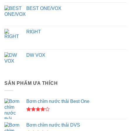
BEST ONE/VOX
RIGHT
DW VOX
SẢN PHẨM ƯA THÍCH
Bơm chìm nước thải Best One
Được
xếp hạng
Bơm chìm nước thải DVS
4.00
5
sao