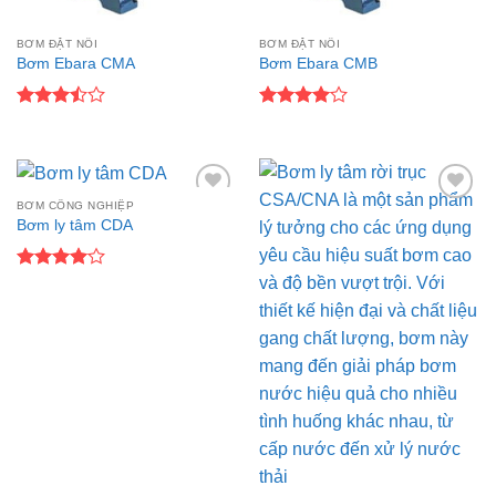
BƠM ĐẶT NỔI
BƠM ĐẶT NỔI
Bơm Ebara CMA
Bơm Ebara CMB
Được
Được
xếp
xếp hạng
hạng
4
5 sao
3.5
5
sao
BƠM CÔNG NGHIỆP
Add to
Add to
Bơm ly tâm CDA
wishlist
wishlist
Được
xếp hạng
4
5 sao