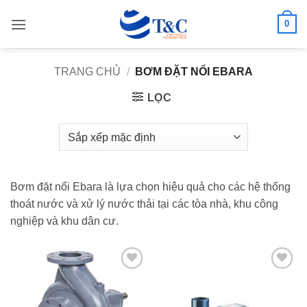
Bỏ
0
qua
nội
dung
TRANG CHỦ
/
BƠM ĐẶT NỔI EBARA
LỌC
Bơm đặt nổi Ebara là lựa chọn hiệu quả cho các hệ thống
thoát nước và xử lý nước thải tại các tòa nhà, khu công
nghiệp và khu dân cư.
Add to
Add to
wishlist
wishlist