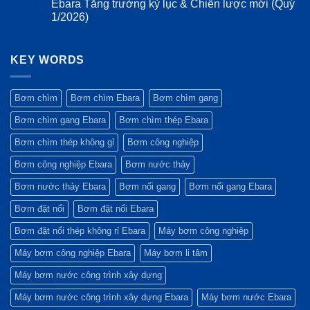
Ebara Tăng trưởng kỷ lục & Chiến lược mới (Quý
Ebara
hành
bình
động
luôn
trình
luận
1/2026)
cơ
là
thế
ở
kéo
lựa
kỷ
Đột
Không
dài
chọn
và
phá
có
trên
hàng
bước
trong
bình
bơm
đầu
chuyển
Công
KEY WORDS
luận
Ebara
của
mình
nghệ
ở
3M
các
mạnh
Tương
Ebara
dự
mẽ
lai
Tăng
án
của
(Tháng
trưởng
Bơm chìm
Bơm chìm Ebara
Bơm chìm gang
công
Tập
3
kỷ
trình
đoàn
–
lục
Bơm chìm gang Ebara
Bơm chìm thép Ebara
xanh?
Ebara
4/2026)
&
Chiến
lược
Bơm chìm thép không gỉ
Bơm công nghiệp
mới
(Quý
Bơm công nghiệp Ebara
Bơm nước thảy
1/2026)
Bơm nước thảy Ebara
Bơm nổi gang
Bơm nổi gang Ebara
Bơm đặt nổi
Bơm đặt nổi Ebara
Bơm đặt nổi thép không rỉ Ebara
Máy bơm công nghiệp
Máy bơm công nghiệp Ebara
Máy bơm li tâm
Máy bơm nước công trình xây dựng
Máy bơm nước công trình xây dựng Ebara
Máy bơm nước Ebara