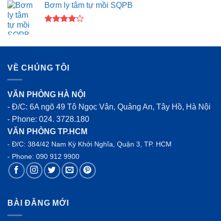
Bơm ly tâm tự mồi SQPB
4.00
5
sao
Được
xếp hạng
4.00
5
sao
VỀ CHÚNG TÔI
VĂN PHÒNG HÀ NỘI
- Đ/C: 6A ngõ 49 Tô Ngọc Vân, Quảng An, Tây Hồ, Hà Nội
- Phone:
024. 3728.180
VĂN PHÒNG TP.HCM
- Đ/C: 384/42 Nam Kỳ Khởi Nghĩa, Quận 3, TP. HCM
- Phone:
090 912 9900
BÀI ĐĂNG MỚI