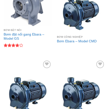
BƠM ĐẶT NỔI
Bơm đặt nổi gang Ebara –
BƠM CÔNG NGHIỆP
Model GS
Bơm Ebara – Model CMD
Được
xếp hạng
4
5 sao
Add to
Add to
wishlist
wishlist