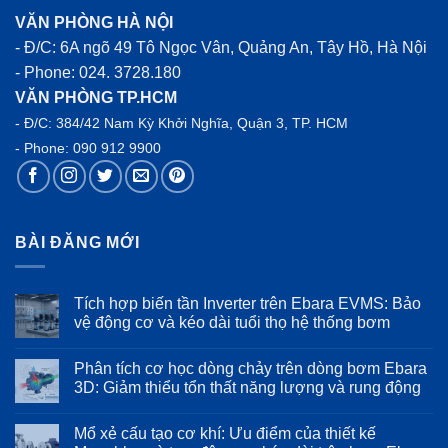
VĂN PHÒNG HÀ NỘI
- Đ/C: 6A ngõ 49 Tô Ngọc Vân, Quảng An, Tây Hồ, Hà Nội
- Phone:
024. 3728.180
VĂN PHÒNG TP.HCM
- Đ/C: 384/42 Nam Kỳ Khởi Nghĩa, Quận 3, TP. HCM
- Phone:
090 912 9900
BÀI ĐĂNG MỚI
Tích hợp biến tần Inverter trên Ebara EVMS: Bảo
vệ động cơ và kéo dài tuổi thọ hệ thống bơm
Không
có
Phân tích cơ học dòng chảy trên dòng bơm Ebara
bình
luận
3D: Giảm thiểu tổn thất năng lượng và rung động
ở
Tích
Không
hợp
có
Mổ xẻ cấu tạo cơ khí: Ưu điểm của thiết kế
biến
bình
tần
luận