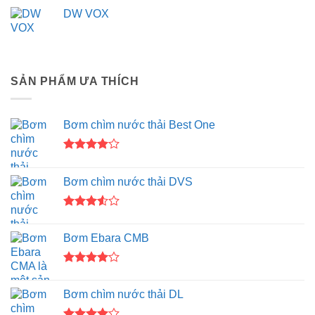
DW VOX
SẢN PHẨM ƯA THÍCH
Bơm chìm nước thải Best One
Được
xếp hạng
Bơm chìm nước thải DVS
4.00
5
sao
Được
xếp
Bơm Ebara CMB
hạng
3.50
5
sao
Được
xếp hạng
Bơm chìm nước thải DL
4.00
5
sao