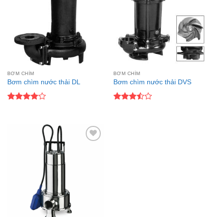
BƠM CHÌM
BƠM CHÌM
Bơm chìm nước thải DL
Bơm chìm nước thải DVS
Được
Được
xếp hạng
xếp
4
5 sao
hạng
3.5
5
sao
Add to
wishlist