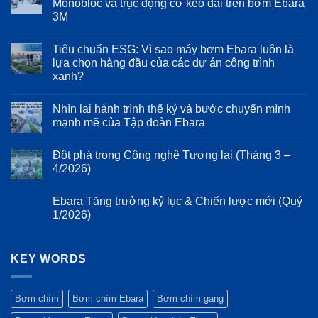
Monobloc và trục động cơ kéo dài trên bơm Ebara
Inverter
ở
3M
trên
Phân
Ebara
tích
Không
EVMS:
cơ
có
Bảo
học
Tiêu chuẩn ESG: Vì sao máy bơm Ebara luôn là
bình
vệ
dòng
luận
lựa chọn hàng đầu của các dự án công trình
động
chảy
ở
cơ
trên
xanh?
Mổ
và
dòng
xẻ
kéo
bơm
Không
cấu
dài
Ebara
có
tạo
Nhìn lại hành trình thế kỷ và bước chuyển mình
tuổi
3D:
bình
cơ
thọ
Giảm
luận
mạnh mẽ của Tập đoàn Ebara
khí:
ở
hệ
thiểu
Ưu
Tiêu
thống
tổn
Không
điểm
chuẩn
bơm
thất
có
của
Đột phá trong Công nghệ Tương lai (Tháng 3 –
ESG:
năng
bình
thiết
Vì
lượng
luận
4/2026)
kế
sao
ở
và
Monobloc
máy
Nhìn
rung
Không
và
bơm
lại
động
có
trục
Ebara Tăng trưởng kỷ lục & Chiến lược mới (Quý
Ebara
hành
bình
động
luôn
trình
luận
1/2026)
cơ
là
thế
ở
kéo
lựa
kỷ
Đột
Không
dài
chọn
và
phá
có
trên
hàng
bước
trong
bình
bơm
đầu
chuyển
Công
KEY WORDS
luận
Ebara
của
mình
nghệ
ở
3M
các
mạnh
Tương
Ebara
dự
mẽ
lai
Tăng
án
của
(Tháng
trưởng
Bơm chìm
Bơm chìm Ebara
Bơm chìm gang
công
Tập
3
kỷ
trình
đoàn
–
lục