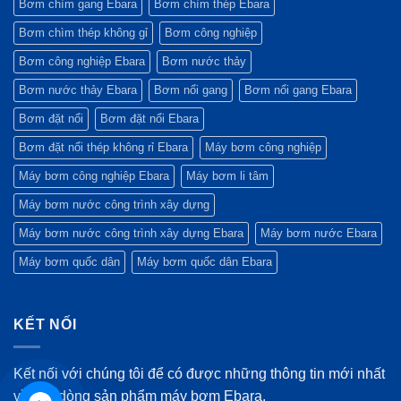
Bơm chìm gang Ebara
Bơm chìm thép Ebara
xanh?
Ebara
4/2026)
&
Chiến
lược
Bơm chìm thép không gỉ
Bơm công nghiệp
mới
(Quý
Bơm công nghiệp Ebara
Bơm nước thảy
1/2026)
Bơm nước thảy Ebara
Bơm nổi gang
Bơm nổi gang Ebara
Bơm đặt nổi
Bơm đặt nổi Ebara
Bơm đặt nổi thép không rỉ Ebara
Máy bơm công nghiệp
Máy bơm công nghiệp Ebara
Máy bơm li tâm
Máy bơm nước công trình xây dựng
Máy bơm nước công trình xây dựng Ebara
Máy bơm nước Ebara
Máy bơm quốc dân
Máy bơm quốc dân Ebara
KẾT NỐI
Kết nối với chúng tôi để có được những thông tin mới nhất
về các dòng sản phẩm máy bơm Ebara.