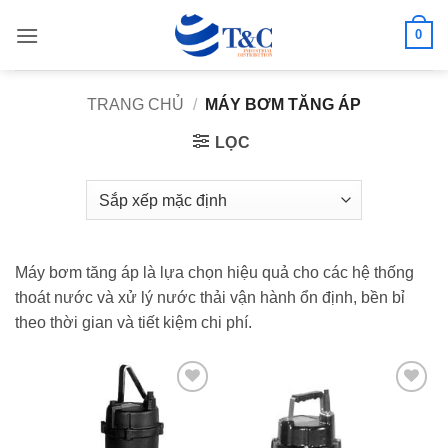
Bỏ
0
qua
nội
dung
TRANG CHỦ
/
MÁY BƠM TĂNG ÁP
LỌC
Máy bơm tăng áp là lựa chọn hiệu quả cho các hệ thống
thoát nước và xử lý nước thải vận hành ổn định, bền bỉ
theo thời gian và tiết kiệm chi phí.
Add to
Add to
wishlist
wishlist