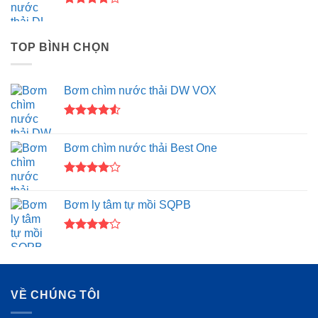
Được
xếp hạng
4.00
5
TOP BÌNH CHỌN
sao
Bơm chìm nước thải DW VOX
Được xếp
hạng
4.50
Bơm chìm nước thải Best One
5 sao
Được
xếp hạng
Bơm ly tâm tự mồi SQPB
4.00
5
sao
Được
xếp hạng
4.00
5
sao
VỀ CHÚNG TÔI