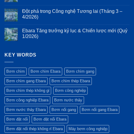
Ưu
Tiêu
thống
tổn
Không
điểm
chuẩn
bơm
thất
có
của
Đột phá trong Công nghệ Tương lai (Tháng 3 –
ESG:
năng
bình
thiết
Vì
lượng
luận
4/2026)
kế
sao
ở
và
Monobloc
máy
Nhìn
rung
Không
và
bơm
lại
động
có
trục
Ebara Tăng trưởng kỷ lục & Chiến lược mới (Quý
Ebara
hành
bình
động
luôn
trình
luận
1/2026)
cơ
là
thế
ở
kéo
lựa
kỷ
Đột
Không
dài
chọn
và
phá
có
trên
hàng
bước
trong
bình
bơm
đầu
chuyển
Công
KEY WORDS
luận
Ebara
của
mình
nghệ
ở
3M
các
mạnh
Tương
Ebara
dự
mẽ
lai
Tăng
án
của
(Tháng
trưởng
Bơm chìm
Bơm chìm Ebara
Bơm chìm gang
công
Tập
3
kỷ
trình
đoàn
–
lục
Bơm chìm gang Ebara
Bơm chìm thép Ebara
xanh?
Ebara
4/2026)
&
Chiến
lược
Bơm chìm thép không gỉ
Bơm công nghiệp
mới
(Quý
Bơm công nghiệp Ebara
Bơm nước thảy
1/2026)
Bơm nước thảy Ebara
Bơm nổi gang
Bơm nổi gang Ebara
Bơm đặt nổi
Bơm đặt nổi Ebara
Bơm đặt nổi thép không rỉ Ebara
Máy bơm công nghiệp