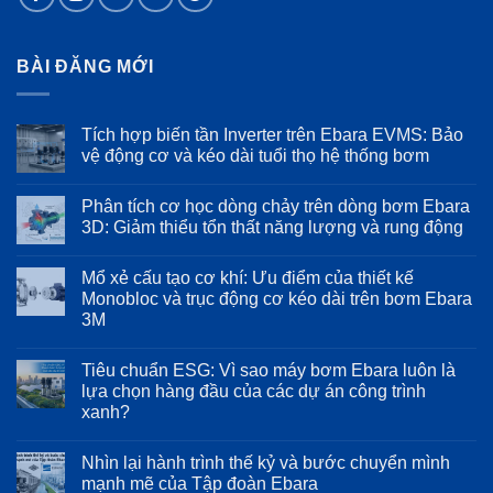
BÀI ĐĂNG MỚI
Tích hợp biến tần Inverter trên Ebara EVMS: Bảo
vệ động cơ và kéo dài tuổi thọ hệ thống bơm
Không
có
Phân tích cơ học dòng chảy trên dòng bơm Ebara
bình
luận
3D: Giảm thiểu tổn thất năng lượng và rung động
ở
Tích
Không
hợp
có
Mổ xẻ cấu tạo cơ khí: Ưu điểm của thiết kế
biến
bình
tần
luận
Monobloc và trục động cơ kéo dài trên bơm Ebara
Inverter
ở
3M
trên
Phân
Ebara
tích
Không
EVMS:
cơ
có
Bảo
học
Tiêu chuẩn ESG: Vì sao máy bơm Ebara luôn là
bình
vệ
dòng
luận
lựa chọn hàng đầu của các dự án công trình
động
chảy
ở
cơ
trên
xanh?
Mổ
và
dòng
xẻ
kéo
bơm
Không
cấu
dài
Ebara
có
tạo
Nhìn lại hành trình thế kỷ và bước chuyển mình
tuổi
3D:
bình
cơ
thọ
Giảm
luận
mạnh mẽ của Tập đoàn Ebara
khí:
ở
hệ
thiểu