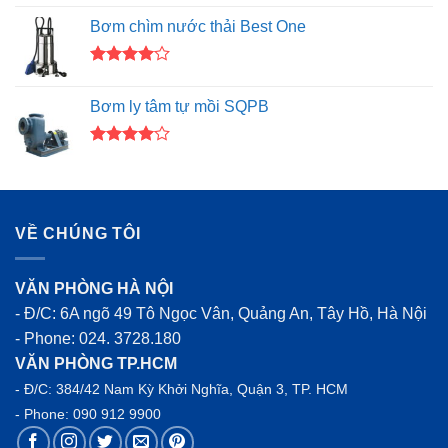
hạng
4.50
Bơm chìm nước thải Best One
5 sao
Được
xếp hạng
Bơm ly tâm tự mồi SQPB
4.00
5
sao
Được
xếp hạng
4.00
5
sao
VỀ CHÚNG TÔI
VĂN PHÒNG HÀ NỘI
- Đ/C: 6A ngõ 49 Tô Ngọc Vân, Quảng An, Tây Hồ, Hà Nội
- Phone:
024. 3728.180
VĂN PHÒNG TP.HCM
- Đ/C: 384/42 Nam Kỳ Khởi Nghĩa, Quận 3, TP. HCM
- Phone:
090 912 9900