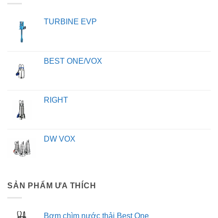
TURBINE EVP
BEST ONE/VOX
RIGHT
DW VOX
SẢN PHẨM ƯA THÍCH
Bơm chìm nước thải Best One