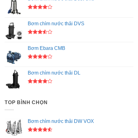
Được
xếp hạng
Bơm chìm nước thải DVS
4.00
5
sao
Được
xếp
Bơm Ebara CMB
hạng
3.50
5
sao
Được
xếp hạng
Bơm chìm nước thải DL
4.00
5
sao
Được
xếp hạng
4.00
5
TOP BÌNH CHỌN
sao
Bơm chìm nước thải DW VOX
Được xếp