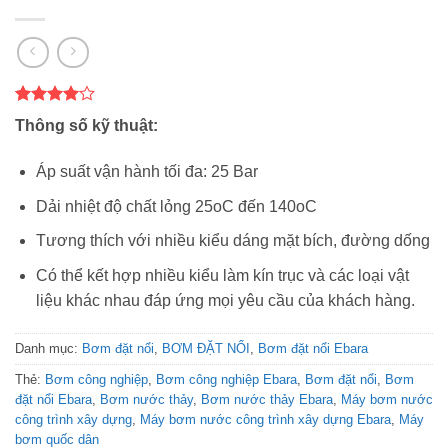
4
4
trên 5
Thông số kỹ thuật:
dựa trên
đánh giá
Áp suất vận hành tối đa: 25 Bar
Dải nhiệt độ chất lỏng 25oC đến 140oC
Tương thích với nhiều kiểu dáng mặt bích, đường dống
Có thể kết hợp nhiều kiểu làm kín trục và các loại vật
liệu khác nhau đáp ứng mọi yêu cầu của khách hàng.
Danh mục:
Bơm đặt nổi
,
BƠM ĐẶT NỔI
,
Bơm đặt nổi Ebara
Thẻ:
Bơm công nghiệp
,
Bơm công nghiệp Ebara
,
Bơm đặt nổi
,
Bơm
đặt nổi Ebara
,
Bơm nước thảy
,
Bơm nước thảy Ebara
,
Máy bơm nước
công trình xây dựng
,
Máy bơm nước công trình xây dựng Ebara
,
Máy
bơm quốc dân