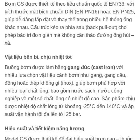
Bơm GS được thiết kế theo tiêu chuẩn quốc tế EN733, với
kích thước mặt bích chuẩn DIN (EN PN16) hoặc EN PN25,
giúp dễ dàng lắp đặt và thay thế trong nhiều hệ thống ống
khác nhau. Cấu trúc kéo ra phía sau (back pull-out) cho
phép bảo trì đơn giản mà không cần tháo đường ống hút –
xả.
Vật liệu bền bỉ, chịu nhiệt tốt
Buồng bơm được làm bằng
gang đúc (cast iron)
với
nhiều lựa chọn vật liệu cánh bơm như gang, gang cầu,
đồng hoặc thép không gỉ (inox), giúp bơm phù hợp với
nhiều loại chất lỏng, bao gồm nước sạch, nước công
nghiệp và một số chất lỏng có nhiệt độ cao. Sản phẩm chịu
được nhiệt độ chất lỏng từ khoảng -25°C đến 140°C và áp
suất vận hành tối đa lên tới 25 bar.
Hiệu suất và tiết kiệm năng lượng
Model GS được thiết kế để đạt hiệu suất bơm cao – thuộc