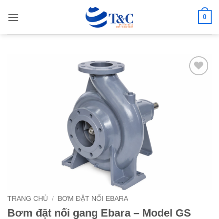
Bỏ
0
qua
nội
dung
Add to
wishlist
TRANG CHỦ
/
BƠM ĐẶT NỔI EBARA
Bơm đặt nổi gang Ebara – Model GS