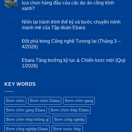
luận
lựa chọn hàng đầu của các dự án công trình
động
chảy
ở
cơ
trên
xanh?
Mổ
và
dòng
xẻ
kéo
bơm
Không
cấu
dài
Ebara
có
tạo
Nhìn lại hành trình thế kỷ và bước chuyển mình
tuổi
3D:
bình
cơ
thọ
Giảm
luận
mạnh mẽ của Tập đoàn Ebara
khí:
ở
hệ
thiểu
Ưu
Tiêu
thống
tổn
Không
điểm
chuẩn
bơm
thất
có
của
Đột phá trong Công nghệ Tương lai (Tháng 3 –
ESG:
năng
bình
thiết
Vì
lượng
luận
4/2026)
kế
sao
ở
và
Monobloc
máy
Nhìn
rung
Không
và
bơm
lại
động
có
trục
Ebara Tăng trưởng kỷ lục & Chiến lược mới (Quý
Ebara
hành
bình
động
luôn
trình
luận
1/2026)
cơ
là
thế
ở
kéo
lựa
kỷ
Đột
Không
dài
chọn
và
phá
có
trên
hàng
bước
trong
bình
bơm
đầu
chuyển
Công
KEY WORDS
luận
Ebara
của
mình
nghệ
ở
3M
các
mạnh
Tương
Ebara
dự
mẽ
lai
Tăng
án
của
(Tháng
trưởng
Bơm chìm
Bơm chìm Ebara
Bơm chìm gang
công
Tập
3
kỷ
trình
đoàn
–
lục
Bơm chìm gang Ebara
Bơm chìm thép Ebara
xanh?
Ebara
4/2026)
&
Chiến
lược
Bơm chìm thép không gỉ
Bơm công nghiệp
mới
(Quý
Bơm công nghiệp Ebara
Bơm nước thảy
1/2026)