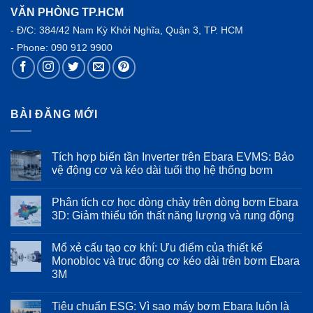
VĂN PHÒNG TP.HCM
- Đ/C: 384/42 Nam Kỳ Khởi Nghĩa, Quận 3, TP. HCM
- Phone:
090 912 9900
BÀI ĐĂNG MỚI
Tích hợp biến tần Inverter trên Ebara EVMS: Bảo
vệ động cơ và kéo dài tuổi thọ hệ thống bơm
Không
có
Phân tích cơ học dòng chảy trên dòng bơm Ebara
bình
luận
3D: Giảm thiểu tổn thất năng lượng và rung động
ở
Tích
Không
hợp
có
Mổ xẻ cấu tạo cơ khí: Ưu điểm của thiết kế
biến
bình
tần
luận
Monobloc và trục động cơ kéo dài trên bơm Ebara
Inverter
ở
3M
trên
Phân
Ebara
tích
Không
EVMS:
cơ
có
Bảo
học
Tiêu chuẩn ESG: Vì sao máy bơm Ebara luôn là
bình
vệ
dòng