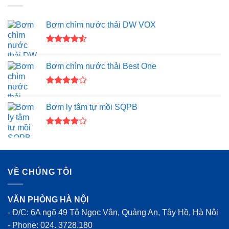
Bơm chìm nước thải DW VOX
Được xếp
hạng
4.50
Bơm chìm nước thải Best One
5 sao
Được
xếp hạng
Bơm ly tâm tự mồi SQPB
4.00
5
sao
Được
xếp hạng
4.00
5
sao
VỀ CHÚNG TÔI
VĂN PHÒNG HÀ NỘI
- Đ/C: 6A ngõ 49 Tô Ngọc Vân, Quảng An, Tây Hồ, Hà Nội
- Phone:
024. 3728.180