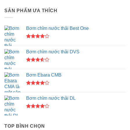
SẢN PHẨM ƯA THÍCH
Bơm chìm nước thải Best One
Được
xếp hạng
Bơm chìm nước thải DVS
4.00
5
sao
Được
xếp
Bơm Ebara CMB
hạng
3.50
5
sao
Được
xếp hạng
Bơm chìm nước thải DL
4.00
5
sao
Được
xếp hạng
4.00
5
TOP BÌNH CHỌN
sao