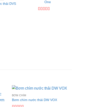
One
Được xếp
c thải DVS
hạng
4.5
5
sao
Được xếp
hạng
4
5
sao
5
BƠM CHÌM
 to
Add to
Bơm chìm nước thải DW VOX
ist
wishlist