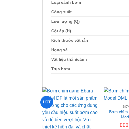
Loại cánh bơm
Công suất
Lưu lượng (Q)
Cột áp (H)
Kích thước vật rắn
Họng xả
Vật liệu thân/cánh
Trục bơm
HOT
Add to
BƠ
Bơm chìm 
wishlist
Mod