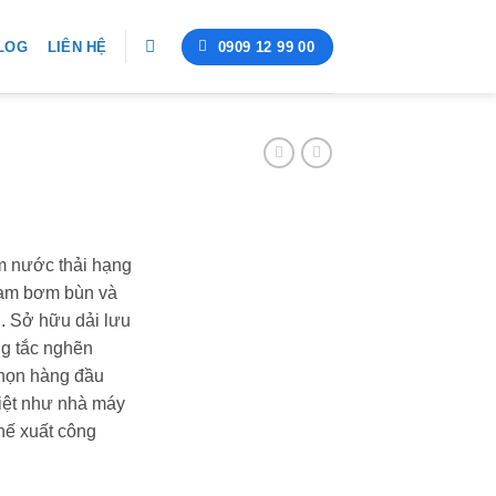
0909 12 99 00
LOG
LIÊN HỆ
m nước thải hạng
rạm bơm bùn và
g. Sở hữu dải lưu
g tắc nghẽn
chọn hàng đầu
iệt như nhà máy
hế xuất công