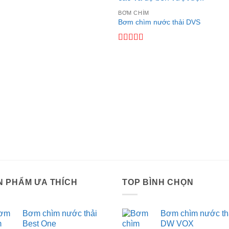
BƠM CHÌM
Bơm chìm nước thải DVS
Được
xếp
hạng
3.5
5 sao
N PHẨM ƯA THÍCH
TOP BÌNH CHỌN
Bơm chìm nước thải
Bơm chìm nước th
Best One
DW VOX