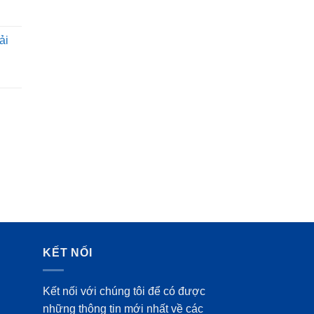
ải
KẾT NỐI
Kết nối với chúng tôi để có được
những thông tin mới nhất về các