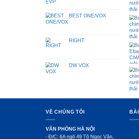
BEST ONE/VOX
RIGHT
DW VOX
VỀ CHÚNG TÔI
BÀ
VĂN PHÒNG HÀ NỘI
- Đ/C: 6A ngõ 49 Tô Ngọc Vân,