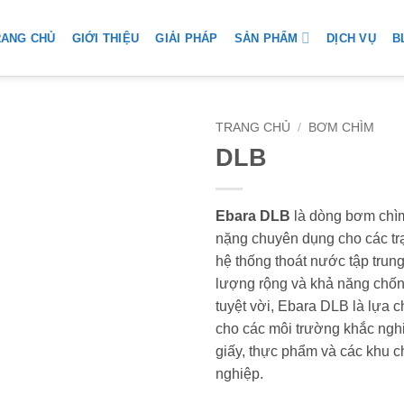
SẢN PHẨM
RANG CHỦ
GIỚI THIỆU
GIẢI PHÁP
DỊCH VỤ
B
TRANG CHỦ
/
BƠM CHÌM
DLB
Add to
wishlist
Ebara DLB
là dòng bơm chì
nặng chuyên dụng cho các t
hệ thống thoát nước tập trun
lượng rộng và khả năng chốn
tuyệt vời, Ebara DLB là lựa 
cho các môi trường khắc ngh
giấy, thực phẩm và các khu c
nghiệp.