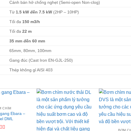
Cánh bán hở chống nghẹt (Semi-open Non-clog)
Từ
1.5 kW đến 7.5 kW
(2HP – 10HP)
Tối đa
150 m3/h
Tối đa
22 m
35 mm đến 60 mm
65mm, 80mm, 100mm
Gang đúc (Cast Iron EN-GJL-250)
Thép không gỉ AISI 403
Add to
Add to
M CHÌM
gang Ebara –
wishlist
wishlist
el DML
BƠM C