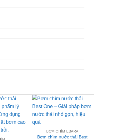
Add to
Add to
BƠM CHÌM
Bơm chìm nước t
wishlist
wishlist
VOX
BƠM CHÌM EBARA
Bơm chìm nước thải Best
HÌM