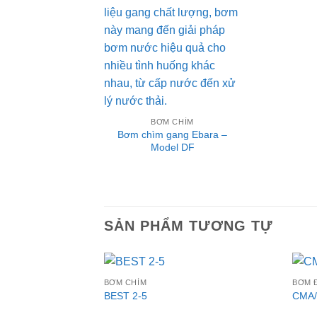
Đượ
xếp 
3.67
sao
BƠM CHÌM
Bơm chìm gang Ebara –
Model DF
SẢN PHẨM TƯƠNG TỰ
BƠM CHÌM
BƠM 
Add to
BEST 2-5
CMA
wishlist