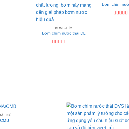
c
Bơm chìm nướ
hạng
5
Được
xếp
BƠM CHÌM
hạng
3.
Bơm chìm nước thải DL
5 sao
Được xếp
hạng
4
5
sao
ĐẶT NỔI
Add to
Add
/CMB
wishlist
wishl