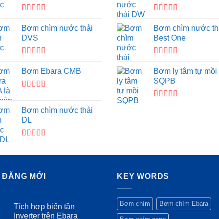
Được xếp
Được xếp
hạng
4.00
hạng
4.50
Bơm chìm nước thải
Bơm chìm nước th
5 sao
5 sao
DVS
Best One
Được
Được xếp
xếp
hạng
4.00
Bơm Ebara CMB
Bơm ly tâm tự mồi
hạng
5 sao
SQPB
3.50
5
sao
Được xếp
hạng
4.00
Được xếp
Bơm chìm nước thải
5 sao
hạng
4.00
DL
5 sao
Được xếp
hạng
4.00
5 sao
I ĐĂNG MỚI
KEY WORDS
Bơm chìm
Bơm chìm Ebara
Tích hợp biến tần
Inverter trên Ebara