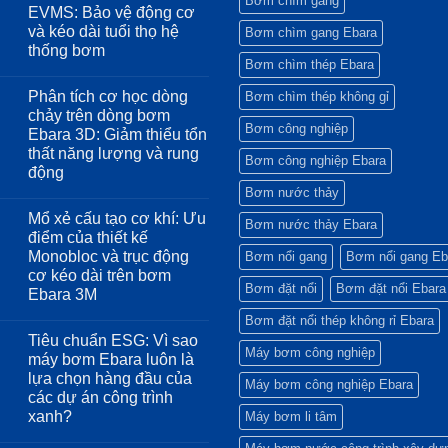
Bơm chìm gang
EVMS: Bảo vệ động cơ
và kéo dài tuổi thọ hệ
Bơm chìm gang Ebara
thống bơm
Bơm chìm thép Ebara
Không
có
Phân tích cơ học dòng
Bơm chìm thép không gỉ
bình
luận
chảy trên dòng bơm
ở
Bơm công nghiệp
Ebara 3D: Giảm thiểu tổn
Tích
hợp
thất năng lượng và rung
Bơm công nghiệp Ebara
biến
động
tần
Inverter
Bơm nước thảy
Không
trên
có
Ebara
Mổ xẻ cấu tạo cơ khí: Ưu
bình
Bơm nước thảy Ebara
EVMS:
luận
điểm của thiết kế
Bảo
ở
vệ
Monobloc và trục động
Bơm nổi gang
Bơm nổi gang Eb
Phân
động
tích
cơ kéo dài trên bơm
cơ
cơ
Bơm đặt nổi
Bơm đặt nổi Ebara
và
Ebara 3M
học
kéo
dòng
Không
dài
Bơm đặt nổi thép không rỉ Ebara
chảy
có
tuổi
trên
Tiêu chuẩn ESG: Vì sao
bình
thọ
dòng
Máy bơm công nghiệp
luận
hệ
máy bơm Ebara luôn là
bơm
ở
thống
Ebara
lựa chọn hàng đầu của
Mổ
bơm
Máy bơm công nghiệp Ebara
3D:
xẻ
các dự án công trình
Giảm
cấu
thiểu
xanh?
Máy bơm li tâm
tạo
tổn
cơ
Không
thất
khí: