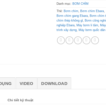
Danh mục:
BƠM CHÌM
Thẻ:
Bơm chìm
,
Bơm chìm Ebara
,
Bơm chìm gang Ebara
,
Bơm chìm t
chìm thép không gỉ
,
Bơm công nghi
nghiệp Ebara
,
Máy bơm li tâm
,
Máy
trình xây dựng
,
Máy bơm quốc dân
DỤNG
VIDEO
DOWNLOAD
Chi tiết kỹ thuật