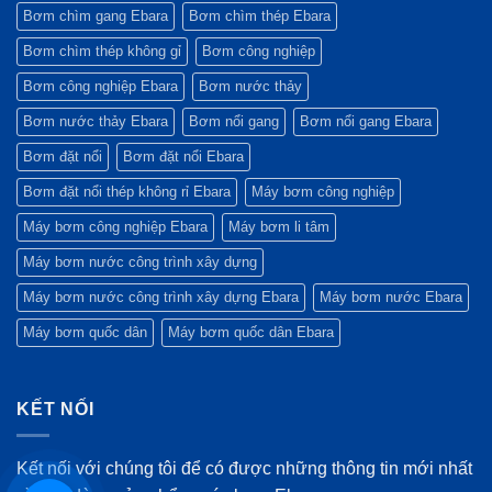
trình
đoàn
–
lục
Bơm chìm gang Ebara
Bơm chìm thép Ebara
xanh?
Ebara
4/2026)
&
Chiến
lược
Bơm chìm thép không gỉ
Bơm công nghiệp
mới
(Quý
Bơm công nghiệp Ebara
Bơm nước thảy
1/2026)
Bơm nước thảy Ebara
Bơm nổi gang
Bơm nổi gang Ebara
Bơm đặt nổi
Bơm đặt nổi Ebara
Bơm đặt nổi thép không rỉ Ebara
Máy bơm công nghiệp
Máy bơm công nghiệp Ebara
Máy bơm li tâm
Máy bơm nước công trình xây dựng
Máy bơm nước công trình xây dựng Ebara
Máy bơm nước Ebara
Máy bơm quốc dân
Máy bơm quốc dân Ebara
KẾT NỐI
Kết nối với chúng tôi để có được những thông tin mới nhất