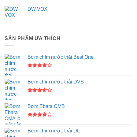
DW VOX
SẢN PHẨM ƯA THÍCH
Bơm chìm nước thải Best One
Được
xếp hạng
Bơm chìm nước thải DVS
4.00
5
sao
Được
xếp
Bơm Ebara CMB
hạng
3.50
5
sao
Được
xếp hạng
Bơm chìm nước thải DL
4.00
5
sao