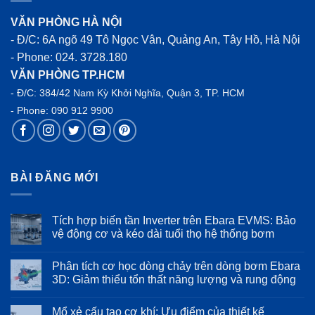
VĂN PHÒNG HÀ NỘI
- Đ/C: 6A ngõ 49 Tô Ngọc Vân, Quảng An, Tây Hồ, Hà Nội
- Phone:
024. 3728.180
VĂN PHÒNG TP.HCM
- Đ/C: 384/42 Nam Kỳ Khởi Nghĩa, Quận 3, TP. HCM
- Phone:
090 912 9900
BÀI ĐĂNG MỚI
Tích hợp biến tần Inverter trên Ebara EVMS: Bảo
vệ động cơ và kéo dài tuổi thọ hệ thống bơm
Không
có
Phân tích cơ học dòng chảy trên dòng bơm Ebara
bình
luận
3D: Giảm thiểu tổn thất năng lượng và rung động
ở
Tích
Không
hợp
có
Mổ xẻ cấu tạo cơ khí: Ưu điểm của thiết kế
biến
bình