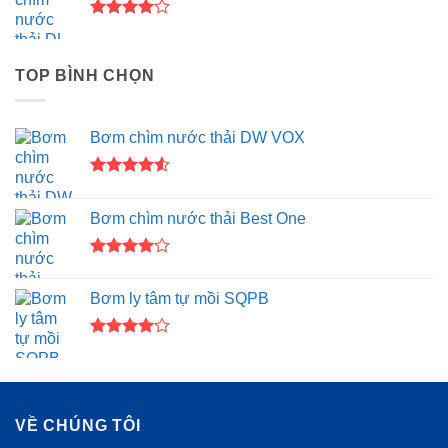
Được
xếp hạng
4.00
5
TOP BÌNH CHỌN
sao
Bơm chìm nước thải DW VOX
Được xếp
hạng
4.50
Bơm chìm nước thải Best One
5 sao
Được
xếp hạng
Bơm ly tâm tự mồi SQPB
4.00
5
sao
Được
xếp hạng
4.00
5
sao
VỀ CHÚNG TÔI