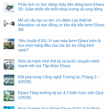
có
Phân tích cơ học dòng chảy trên dòng bơm Ebara
bình
luận
3D: Giảm thiểu tổn thất năng lượng và rung động
ở
Tích
Không
hợp
có
Mổ xẻ cấu tạo cơ khí: Ưu điểm của thiết kế
biến
bình
tần
luận
Monobloc và trục động cơ kéo dài trên bơm Ebara
Inverter
ở
3M
trên
Phân
Ebara
tích
Không
EVMS:
cơ
có
Bảo
học
Tiêu chuẩn ESG: Vì sao máy bơm Ebara luôn là
bình
vệ
dòng
luận
lựa chọn hàng đầu của các dự án công trình
động
chảy
ở
cơ
trên
xanh?
Mổ
và
dòng
xẻ
kéo
bơm
Không
cấu
dài
Ebara
có
tạo
Nhìn lại hành trình thế kỷ và bước chuyển mình
tuổi
3D:
bình
cơ
thọ
Giảm
luận
mạnh mẽ của Tập đoàn Ebara
khí:
ở
hệ
thiểu
Ưu
Tiêu
thống
tổn
Không
điểm
chuẩn
bơm
thất
có
của
Đột phá trong Công nghệ Tương lai (Tháng 3 –
ESG:
năng
bình
thiết
Vì
lượng
luận
4/2026)
kế
sao
ở
và
Monobloc
máy
Nhìn
rung
Không
và
bơm
lại
động
có
trục
Ebara Tăng trưởng kỷ lục & Chiến lược mới (Quý
Ebara
hành
bình
động
luôn
trình
luận
1/2026)
cơ
là
thế
ở
kéo
lựa
kỷ
Đột
Không
dài
chọn
và
phá
có
trên
Bơm Turbine Trục Đứng Ebara EVG: Giải Pháp
hàng
bước
trong
bình