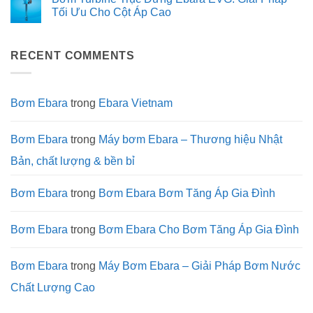
bơm
đầu
chuyển
Công
luận
Tối Ưu Cho Cột Áp Cao
Ebara
của
mình
nghệ
ở
3M
các
mạnh
Tương
Ebara
Không
dự
mẽ
lai
Tăng
có
án
của
(Tháng
trưởng
bình
công
Tập
3
kỷ
RECENT COMMENTS
luận
trình
đoàn
–
lục
ở
xanh?
Ebara
4/2026)
&
Bơm
Chiến
Turbine
lược
Trục
mới
Đứng
Bơm Ebara
trong
Ebara Vietnam
(Quý
Ebara
1/2026)
EVG:
Giải
Pháp
Bơm Ebara
trong
Máy bơm Ebara – Thương hiệu Nhật
Tối
Ưu
Bản, chất lượng & bền bỉ
Cho
Cột
Áp
Cao
Bơm Ebara
trong
Bơm Ebara Bơm Tăng Áp Gia Đình
Bơm Ebara
trong
Bơm Ebara Cho Bơm Tăng Áp Gia Đình
Bơm Ebara
trong
Máy Bơm Ebara – Giải Pháp Bơm Nước
Chất Lượng Cao