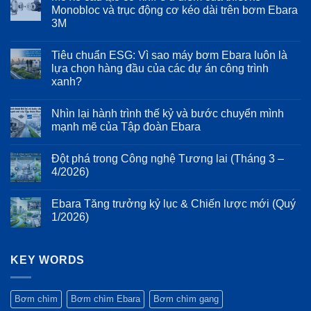
tần
luận
Monobloc và trục động cơ kéo dài trên bơm Ebara
Inverter
ở
3M
trên
Phân
Ebara
tích
Không
EVMS:
cơ
có
Bảo
học
Tiêu chuẩn ESG: Vì sao máy bơm Ebara luôn là
bình
vệ
dòng
luận
lựa chọn hàng đầu của các dự án công trình
động
chảy
ở
cơ
trên
xanh?
Mổ
và
dòng
xẻ
kéo
bơm
Không
cấu
dài
Ebara
có
tạo
Nhìn lại hành trình thế kỷ và bước chuyển mình
tuổi
3D:
bình
cơ
thọ
Giảm
luận
mạnh mẽ của Tập đoàn Ebara
khí:
ở
hệ
thiểu
Ưu
Tiêu
thống
tổn
Không
điểm
chuẩn
bơm
thất
có
của
Đột phá trong Công nghệ Tương lai (Tháng 3 –
ESG:
năng
bình
thiết
Vì
lượng
luận
4/2026)
kế
sao
ở
và
Monobloc
máy
Nhìn
rung
Không
và
bơm
lại
động
có
trục
Ebara Tăng trưởng kỷ lục & Chiến lược mới (Quý
Ebara
hành
bình
động
luôn
trình
luận
1/2026)
cơ
là
thế
ở
kéo
lựa
kỷ
Đột
Không
dài
chọn
và
phá
có
trên
hàng
bước
trong
bình
bơm
đầu
chuyển
Công
KEY WORDS
luận
Ebara
của
mình
nghệ
ở
3M
các
mạnh
Tương
Ebara
dự
mẽ
lai
Tăng
án
của
(Tháng
trưởng
Bơm chìm
Bơm chìm Ebara
Bơm chìm gang
công
Tập
3
kỷ