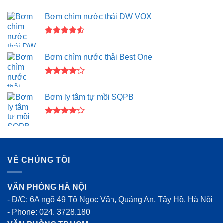
Bơm chìm nước thải DW VOX
Được xếp
hạng
4.50
Bơm chìm nước thải Best One
5 sao
Được
xếp hạng
Bơm ly tâm tự mồi SQPB
4.00
5
sao
Được
xếp hạng
4.00
5
sao
VỀ CHÚNG TÔI
VĂN PHÒNG HÀ NỘI
- Đ/C: 6A ngõ 49 Tô Ngọc Vân, Quảng An, Tây Hồ, Hà Nội
- Phone:
024. 3728.180