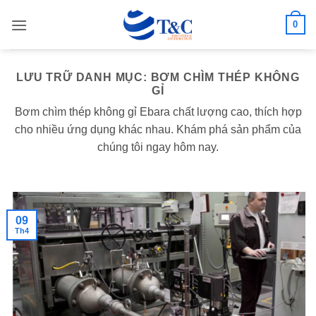
Bỏ
0
qua
nội
dung
LƯU TRỮ DANH MỤC:
BƠM CHÌM THÉP KHÔNG
GỈ
Bơm chìm thép không gỉ Ebara chất lượng cao, thích hợp
cho nhiều ứng dụng khác nhau. Khám phá sản phẩm của
chúng tôi ngay hôm nay.
09
Th4