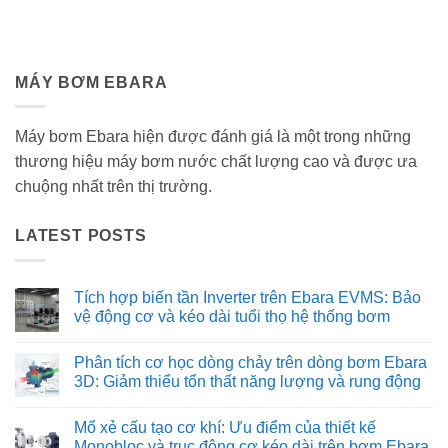
MÁY BƠM EBARA
Máy bơm Ebara hiện được đánh giá là một trong những
thương hiệu máy bơm nước chất lượng cao và được ưa
chuộng nhất trên thị trường.
LATEST POSTS
Tích hợp biến tần Inverter trên Ebara EVMS: Bảo
vệ động cơ và kéo dài tuổi thọ hệ thống bơm
Không
có
Phân tích cơ học dòng chảy trên dòng bơm Ebara
bình
luận
3D: Giảm thiểu tổn thất năng lượng và rung động
ở
Tích
Không
hợp
có
Mổ xẻ cấu tạo cơ khí: Ưu điểm của thiết kế
biến
bình
tần
luận
Monobloc và trục động cơ kéo dài trên bơm Ebara