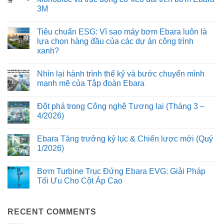
Inverter
ở
3M
trên
Phân
Ebara
tích
Không
EVMS:
cơ
có
Bảo
học
Tiêu chuẩn ESG: Vì sao máy bơm Ebara luôn là
bình
vệ
dòng
luận
lựa chọn hàng đầu của các dự án công trình
động
chảy
ở
cơ
trên
xanh?
Mổ
và
dòng
xẻ
kéo
bơm
Không
cấu
dài
Ebara
có
tạo
Nhìn lại hành trình thế kỷ và bước chuyển mình
tuổi
3D:
bình
cơ
thọ
Giảm
luận
mạnh mẽ của Tập đoàn Ebara
khí:
ở
hệ
thiểu
Ưu
Tiêu
thống
tổn
Không
điểm
chuẩn
bơm
thất
có
của
Đột phá trong Công nghệ Tương lai (Tháng 3 –
ESG:
năng
bình
thiết
Vì
lượng
luận
4/2026)
kế
sao
ở
và
Monobloc
máy
Nhìn
rung
Không
và
bơm
lại
động
có
trục
Ebara Tăng trưởng kỷ lục & Chiến lược mới (Quý
Ebara
hành
bình
động
luôn
trình
luận
1/2026)
cơ
là
thế
ở
kéo
lựa
kỷ
Đột
Không
dài
chọn
và
phá
có
trên
Bơm Turbine Trục Đứng Ebara EVG: Giải Pháp
hàng
bước
trong
bình
bơm
đầu
chuyển
Công
luận
Tối Ưu Cho Cột Áp Cao
Ebara
của
mình
nghệ
ở
3M
các
mạnh
Tương
Ebara
Không
dự
mẽ
lai
Tăng
có
án
của
(Tháng
trưởng
bình
công
Tập
3
kỷ
RECENT COMMENTS
luận
trình
đoàn
–
lục
ở
xanh?
Ebara
4/2026)
&
Bơm