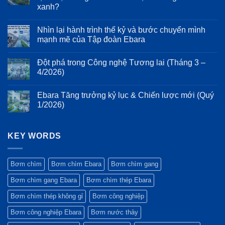
ở
cơ
trên
xanh?
Mổ
và
dòng
xẻ
kéo
bơm
Không
cấu
dài
Ebara
có
tạo
Nhìn lại hành trình thế kỷ và bước chuyển mình
tuổi
3D:
bình
cơ
thọ
Giảm
luận
mạnh mẽ của Tập đoàn Ebara
khí:
ở
hệ
thiểu
Ưu
Tiêu
thống
tổn
Không
điểm
chuẩn
bơm
thất
có
của
Đột phá trong Công nghệ Tương lai (Tháng 3 –
ESG:
năng
bình
thiết
Vì
lượng
luận
4/2026)
kế
sao
ở
và
Monobloc
máy
Nhìn
rung
Không
và
bơm
lại
động
có
trục
Ebara Tăng trưởng kỷ lục & Chiến lược mới (Quý
Ebara
hành
bình
động
luôn
trình
luận
1/2026)
cơ
là
thế
ở
kéo
lựa
kỷ
Đột
Không
dài
chọn
và
phá
có
trên
hàng
bước
trong
bình
bơm
đầu
chuyển
Công
KEY WORDS
luận
Ebara
của
mình
nghệ
ở
3M
các
mạnh
Tương
Ebara
dự
mẽ
lai
Tăng
án
của
(Tháng
trưởng
Bơm chìm
Bơm chìm Ebara
Bơm chìm gang
công
Tập
3
kỷ
trình
đoàn
–
lục
Bơm chìm gang Ebara
Bơm chìm thép Ebara
xanh?
Ebara
4/2026)
&
Chiến
lược
Bơm chìm thép không gỉ
Bơm công nghiệp
mới
(Quý
Bơm công nghiệp Ebara
Bơm nước thảy
1/2026)