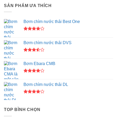
SẢN PHẨM ƯA THÍCH
Bơm chìm nước thải Best One
Được
xếp hạng
Bơm chìm nước thải DVS
4.00
5
sao
Được
xếp
Bơm Ebara CMB
hạng
3.50
5
sao
Được
xếp hạng
Bơm chìm nước thải DL
4.00
5
sao
Được
xếp hạng
4.00
5
TOP BÌNH CHỌN
sao