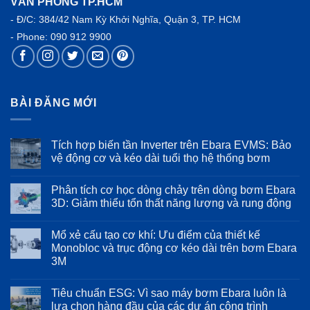
VĂN PHÒNG TP.HCM
- Đ/C: 384/42 Nam Kỳ Khởi Nghĩa, Quận 3, TP. HCM
- Phone:
090 912 9900
BÀI ĐĂNG MỚI
Tích hợp biến tần Inverter trên Ebara EVMS: Bảo
vệ động cơ và kéo dài tuổi thọ hệ thống bơm
Không
có
Phân tích cơ học dòng chảy trên dòng bơm Ebara
bình
luận
3D: Giảm thiểu tổn thất năng lượng và rung động
ở
Tích
Không
hợp
có
Mổ xẻ cấu tạo cơ khí: Ưu điểm của thiết kế
biến
bình
tần
luận
Monobloc và trục động cơ kéo dài trên bơm Ebara
Inverter
ở
3M
trên
Phân
Ebara
tích
Không
EVMS:
cơ
có
Bảo
học
Tiêu chuẩn ESG: Vì sao máy bơm Ebara luôn là
bình
vệ
dòng
luận
lựa chọn hàng đầu của các dự án công trình
động
chảy