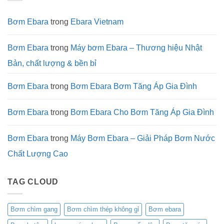
Chiến
Turbine
lược
Trục
mới
Đứng
Bơm Ebara
trong
Ebara Vietnam
(Quý
Ebara
1/2026)
EVG:
Giải
Pháp
Bơm Ebara
trong
Máy bơm Ebara – Thương hiệu Nhật
Tối
Ưu
Bản, chất lượng & bền bỉ
Cho
Cột
Áp
Cao
Bơm Ebara
trong
Bơm Ebara Bơm Tăng Áp Gia Đình
Bơm Ebara
trong
Bơm Ebara Cho Bơm Tăng Áp Gia Đình
Bơm Ebara
trong
Máy Bơm Ebara – Giải Pháp Bơm Nước
Chất Lượng Cao
TAG CLOUD
Bơm chìm gang
Bơm chìm thép không gỉ
Bơm ebara