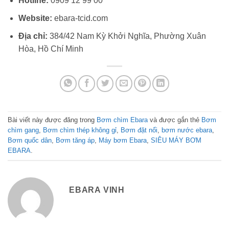
Hotline:
0909 12 99 00
Website:
ebara-tcid.com
Địa chỉ:
384/42 Nam Kỳ Khởi Nghĩa, Phường Xuân
Hòa, Hồ Chí Minh
Bài viết này được đăng trong
Bơm chìm Ebara
và được gắn thẻ
Bơm
chìm gang
,
Bơm chìm thép không gỉ
,
Bơm đặt nổi
,
bơm nước ebara
,
Bơm quốc dân
,
Bơm tăng áp
,
Máy bơm Ebara
,
SIÊU MÁY BƠM
EBARA
.
EBARA VINH