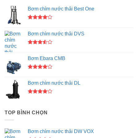
Bơm chìm nước thải Best One
Được
xếp hạng
Bơm chìm nước thải DVS
4.00
5
sao
Được
xếp
Bơm Ebara CMB
hạng
3.50
5
sao
Được
xếp hạng
Bơm chìm nước thải DL
4.00
5
sao
Được
xếp hạng
4.00
5
TOP BÌNH CHỌN
sao
Bơm chìm nước thải DW VOX