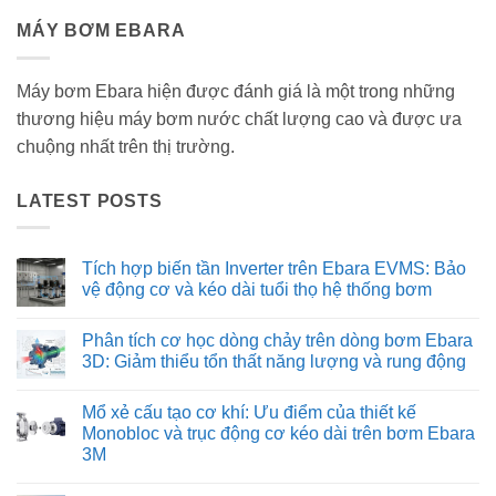
MÁY BƠM EBARA
Máy bơm Ebara hiện được đánh giá là một trong những
thương hiệu máy bơm nước chất lượng cao và được ưa
chuộng nhất trên thị trường.
LATEST POSTS
Tích hợp biến tần Inverter trên Ebara EVMS: Bảo
vệ động cơ và kéo dài tuổi thọ hệ thống bơm
Không
có
Phân tích cơ học dòng chảy trên dòng bơm Ebara
bình
luận
3D: Giảm thiểu tổn thất năng lượng và rung động
ở
Tích
Không
hợp
có
Mổ xẻ cấu tạo cơ khí: Ưu điểm của thiết kế
biến
bình
tần
luận
Monobloc và trục động cơ kéo dài trên bơm Ebara
Inverter
ở
3M
trên
Phân
Ebara
tích
Không
EVMS:
cơ
có