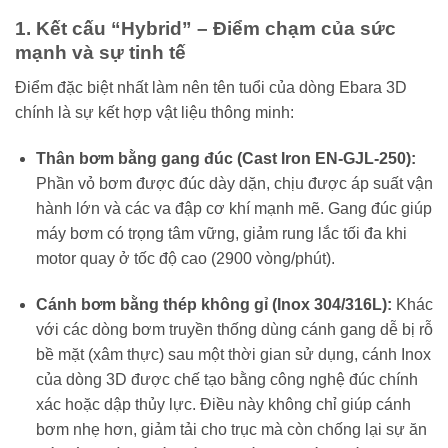
1. Kết cấu “Hybrid” – Điểm chạm của sức
mạnh và sự tinh tế
Điểm đặc biệt nhất làm nên tên tuổi của dòng Ebara 3D
chính là sự kết hợp vật liệu thông minh:
Thân bơm bằng gang đúc (Cast Iron EN-GJL-250):
Phần vỏ bơm được đúc dày dặn, chịu được áp suất vận
hành lớn và các va đập cơ khí mạnh mẽ. Gang đúc giúp
máy bơm có trọng tâm vững, giảm rung lắc tối đa khi
motor quay ở tốc độ cao (2900 vòng/phút).
Cánh bơm bằng thép không gỉ (Inox 304/316L):
Khác
với các dòng bơm truyền thống dùng cánh gang dễ bị rỗ
bề mặt (xâm thực) sau một thời gian sử dụng, cánh Inox
của dòng 3D được chế tạo bằng công nghệ đúc chính
xác hoặc dập thủy lực. Điều này không chỉ giúp cánh
bơm nhẹ hơn, giảm tải cho trục mà còn chống lại sự ăn