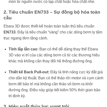
mòn từ nguồn nước có tạp chất hoặc hóa chất nhẹ.
2. Tiêu chuẩn EN733 – Sự đồng bộ hóa toàn
cầu
Ebara 3D được thiết kế hoàn toàn tuân thủ tiêu chuẩn
EN733
. Đây là tiêu chuẩn “vàng” cho các dòng bơm ly tâm
trục ngang đơn tầng cánh.
Tính lắp lẫn cao:
Bạn có thể dễ dàng thay thế Ebara
3D vào vị trí của các dòng bơm cũ từ các thương hiệu
khác mà không cần thay đổi hệ thống đường ống.
Thiết kế Back Pull-out:
Đây là tính năng cực kỳ đắt giá
cho dân kỹ thuật. Bạn có thể tháo rời motor và cụm cánh
bơm để bảo trì mà không cần tháo vỏ bơm ra khỏi
đường ống. Điều này giúp tiết kiệm 50% thời gian bảo
trì định kỳ.
3. Hiệu suất thủy lực vượt trội