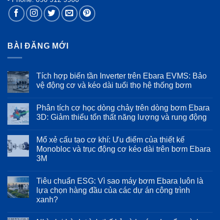
BÀI ĐĂNG MỚI
Tích hợp biến tần Inverter trên Ebara EVMS: Bảo
vệ động cơ và kéo dài tuổi thọ hệ thống bơm
Không
có
Phân tích cơ học dòng chảy trên dòng bơm Ebara
bình
luận
3D: Giảm thiểu tổn thất năng lượng và rung động
ở
Tích
Không
hợp
có
Mổ xẻ cấu tạo cơ khí: Ưu điểm của thiết kế
biến
bình
tần
luận
Monobloc và trục động cơ kéo dài trên bơm Ebara
Inverter
ở
3M
trên
Phân
Ebara
tích
Không
EVMS:
cơ
có
Bảo
học
Tiêu chuẩn ESG: Vì sao máy bơm Ebara luôn là
bình
vệ
dòng
luận
lựa chọn hàng đầu của các dự án công trình
động
chảy
ở
cơ
trên
xanh?
Mổ
và
dòng
xẻ
kéo
bơm
Không
cấu
dài
Ebara
có
tạo