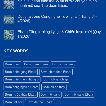
Nhìn lại hành trình thế kỷ và bước chuyển mình
tuổi
3D:
bình
cơ
thọ
Giảm
luận
mạnh mẽ của Tập đoàn Ebara
khí:
ở
hệ
thiểu
Ưu
Tiêu
thống
tổn
Không
điểm
chuẩn
bơm
thất
có
của
Đột phá trong Công nghệ Tương lai (Tháng 3 –
ESG:
năng
bình
thiết
Vì
lượng
luận
4/2026)
kế
sao
ở
và
Monobloc
máy
Nhìn
rung
Không
và
bơm
lại
động
có
trục
Ebara Tăng trưởng kỷ lục & Chiến lược mới (Quý
Ebara
hành
bình
động
luôn
trình
luận
1/2026)
cơ
là
thế
ở
kéo
lựa
kỷ
Đột
Không
dài
chọn
và
phá
có
trên
hàng
bước
trong
bình
bơm
đầu
chuyển
Công
KEY WORDS
luận
Ebara
của
mình
nghệ
ở
3M
các
mạnh
Tương
Ebara
dự
mẽ
lai
Tăng
án
của
(Tháng
trưởng
Bơm chìm
Bơm chìm Ebara
Bơm chìm gang
công
Tập
3
kỷ
trình
đoàn
–
lục
Bơm chìm gang Ebara
Bơm chìm thép Ebara
xanh?
Ebara
4/2026)
&
Chiến
lược
Bơm chìm thép không gỉ
Bơm công nghiệp
mới
(Quý
Bơm công nghiệp Ebara
Bơm nước thảy
1/2026)
Bơm nước thảy Ebara
Bơm nổi gang
Bơm nổi gang Ebara
Bơm đặt nổi
Bơm đặt nổi Ebara