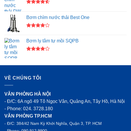
Được xếp
hạng
4.50
Bơm chìm nước thải Best One
5 sao
Được
xếp hạng
Bơm ly tâm tự mồi SQPB
4.00
5
sao
Được
xếp hạng
4.00
5
sao
VỀ CHÚNG TÔI
VĂN PHÒNG HÀ NỘI
- Đ/C: 6A ngõ 49 Tô Ngọc Vân, Quảng An, Tây Hồ, Hà Nội
- Phone:
024. 3728.180
VĂN PHÒNG TP.HCM
- Đ/C: 384/42 Nam Kỳ Khởi Nghĩa, Quận 3, TP. HCM
- Phone:
090 912 9900