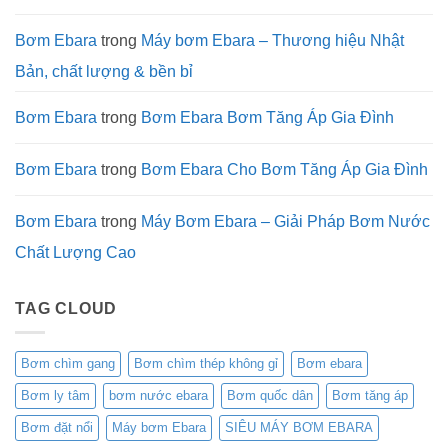
1/2026)
EVG:
Giải
Pháp
Bơm Ebara
trong
Máy bơm Ebara – Thương hiệu Nhật
Tối
Ưu
Bản, chất lượng & bền bỉ
Cho
Cột
Áp
Cao
Bơm Ebara
trong
Bơm Ebara Bơm Tăng Áp Gia Đình
Bơm Ebara
trong
Bơm Ebara Cho Bơm Tăng Áp Gia Đình
Bơm Ebara
trong
Máy Bơm Ebara – Giải Pháp Bơm Nước
Chất Lượng Cao
TAG CLOUD
Bơm chìm gang
Bơm chìm thép không gỉ
Bơm ebara
Bơm ly tâm
bơm nước ebara
Bơm quốc dân
Bơm tăng áp
Bơm đặt nổi
Máy bơm Ebara
SIÊU MÁY BƠM EBARA