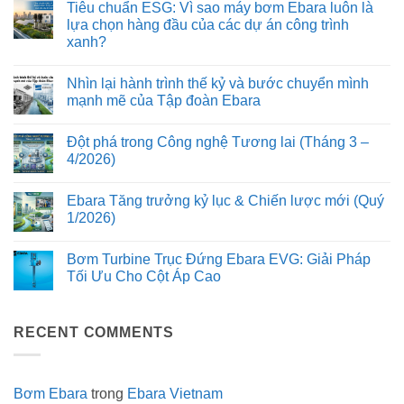
Bảo
học
Tiêu chuẩn ESG: Vì sao máy bơm Ebara luôn là
bình
vệ
dòng
luận
lựa chọn hàng đầu của các dự án công trình
động
chảy
ở
cơ
trên
xanh?
Mổ
và
dòng
xẻ
kéo
bơm
Không
cấu
dài
Ebara
có
tạo
Nhìn lại hành trình thế kỷ và bước chuyển mình
tuổi
3D:
bình
cơ
thọ
Giảm
luận
mạnh mẽ của Tập đoàn Ebara
khí:
ở
hệ
thiểu
Ưu
Tiêu
thống
tổn
Không
điểm
chuẩn
bơm
thất
có
của
Đột phá trong Công nghệ Tương lai (Tháng 3 –
ESG:
năng
bình
thiết
Vì
lượng
luận
4/2026)
kế
sao
ở
và
Monobloc
máy
Nhìn
rung
Không
và
bơm
lại
động
có
trục
Ebara Tăng trưởng kỷ lục & Chiến lược mới (Quý
Ebara
hành
bình
động
luôn
trình
luận
1/2026)
cơ
là
thế
ở
kéo
lựa
kỷ
Đột
Không
dài
chọn
và
phá
có
trên
Bơm Turbine Trục Đứng Ebara EVG: Giải Pháp
hàng
bước
trong
bình
bơm
đầu
chuyển
Công
luận
Tối Ưu Cho Cột Áp Cao
Ebara
của
mình
nghệ
ở
3M
các
mạnh
Tương
Ebara
Không
dự
mẽ
lai
Tăng
có
án
của
(Tháng
trưởng
bình
công
Tập
3
kỷ
RECENT COMMENTS
luận
trình
đoàn
–
lục
ở
xanh?
Ebara
4/2026)
&
Bơm
Chiến
Turbine
lược
Trục
mới
Đứng
Bơm Ebara
trong
Ebara Vietnam
(Quý
Ebara