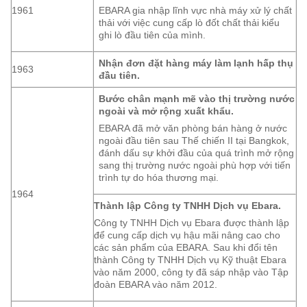
1961
EBARA gia nhập lĩnh vực nhà máy xử lý chất
thải với việc cung cấp lò đốt chất thải kiểu
ghi lò đầu tiên của mình.
Nhận đơn đặt hàng máy làm lạnh hấp thụ
1963
đầu tiên.
Bước chân mạnh mẽ vào thị trường nước
ngoài và mở rộng xuất khẩu.
EBARA đã mở văn phòng bán hàng ở nước
ngoài đầu tiên sau Thế chiến II tại Bangkok,
đánh dấu sự khởi đầu của quá trình mở rộng
sang thị trường nước ngoài phù hợp với tiến
trình tự do hóa thương mại.
1964
Thành lập Công ty TNHH Dịch vụ Ebara.
Công ty TNHH Dịch vụ Ebara được thành lập
để cung cấp dịch vụ hậu mãi nâng cao cho
các sản phẩm của EBARA. Sau khi đổi tên
thành Công ty TNHH Dịch vụ Kỹ thuật Ebara
vào năm 2000, công ty đã sáp nhập vào Tập
đoàn EBARA vào năm 2012.