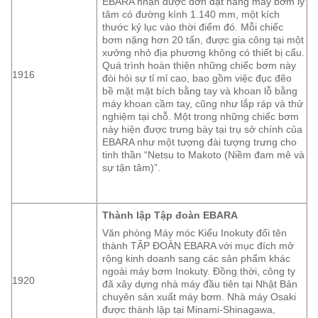
EBARA nhận được đơn đặt hàng máy bơm ly
tâm có đường kính 1.140 mm, một kích
thước kỷ lục vào thời điểm đó. Mỗi chiếc
bơm nặng hơn 20 tấn, được gia công tại một
xưởng nhỏ địa phương không có thiết bị cẩu.
Quá trình hoàn thiện những chiếc bơm này
1916
đòi hỏi sự tỉ mỉ cao, bao gồm việc đục đẽo
bề mặt mặt bích bằng tay và khoan lỗ bằng
máy khoan cầm tay, cũng như lắp ráp và thử
nghiệm tại chỗ. Một trong những chiếc bơm
này hiện được trưng bày tại trụ sở chính của
EBARA như một tượng đài tượng trưng cho
tinh thần “Netsu to Makoto (Niềm đam mê và
sự tận tâm)”.
Thành lập Tập đoàn EBARA
Văn phòng Máy móc Kiểu Inokuty đổi tên
thành TẬP ĐOÀN EBARA với mục đích mở
rộng kinh doanh sang các sản phẩm khác
ngoài máy bơm Inokuty. Đồng thời, công ty
1920
đã xây dựng nhà máy đầu tiên tại Nhật Bản
chuyên sản xuất máy bơm. Nhà máy Osaki
được thành lập tại Minami-Shinagawa,