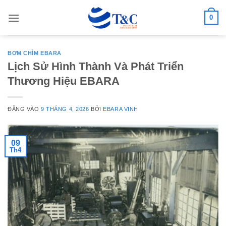
Bỏ
0
qua
nội
dung
BƠM CHÌM EBARA
Lịch Sử Hình Thành Và Phát Triển
Thương Hiệu EBARA
ĐĂNG VÀO
9 THÁNG 4, 2026
BỞI
EBARA VINH
09
Th4