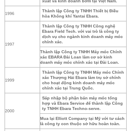
xuất và kinh doanh bơm tại Việt Nam.
Thành lập Công ty TNHH Thiết bị Điều
1996
hòa Không khí Yantai Ebara.
Thành lập Công ty TNHH Công nghệ
Ebara Field Tech. với vai trò là công ty
dịch vụ cho ngành kinh doanh máy móc
chính xác.
1997
Thành lập Công ty TNHH Máy móc Chính
xác EBARA Đài Loan làm cơ sở kinh
doanh máy móc chính xác tại Đài Loan.
Thành lập Công ty TNHH Máy móc Chính
xác Thượng Hải Ebara làm trụ sở chính
1999
cho hoạt động kinh doanh máy móc
chính xác tại Trung Quốc.
Sáp nhập bộ phận bán máy móc tổng
hợp và Ebara Service để thành lập Công
ty TNHH Ebara Techno-serve.
2000
Mua lại Elliott Company tại Mỹ với tư cách
là công ty con thuộc sở hữu hoàn toàn.