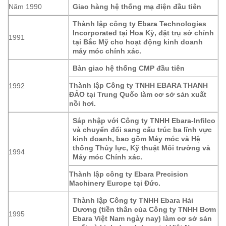
Năm 1990
Giao hàng hệ thống mạ điện đầu tiên
Thành lập công ty Ebara Technologies
Incorporated tại Hoa Kỳ, đặt trụ sở chính
1991
tại Bắc Mỹ cho hoạt động kinh doanh
máy móc chính xác.
Bàn giao hệ thống CMP đầu tiên
Thành lập Công ty TNHH EBARA THANH
1992
ĐẢO tại Trung Quốc làm cơ sở sản xuất
nồi hơi.
Sáp nhập với Công ty TNHH Ebara-Infilco
và chuyển đổi sang cấu trúc ba lĩnh vực
kinh doanh, bao gồm Máy móc và Hệ
thống Thủy lực, Kỹ thuật Môi trường và
1994
Máy móc Chính xác.
Thành lập công ty Ebara Precision
Machinery Europe tại Đức.
Thành lập Công ty TNHH Ebara Hải
Dương (tiền thân của Công ty TNHH Bơm
1995
Ebara Việt Nam ngày nay) làm cơ sở sản