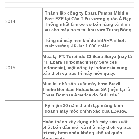
Thành lập công ty Ebara Pumps Middle
East FZE tại Các Tiểu vương quốc Ả Rập
2014
Thống nhất làm cơ sở bán hàng và dịch
vụ cho máy bơm tại khu vực Trung Đông.
Tổng số máy nén khí do EBARA Elliott
xuất xưởng đã đạt 1.000 chiếc.
Mua lại PT. Turbindo Chikara Surya (nay là
PT. Ebara Turbomachinery Services
2015
Indonesia), một công ty Indonesia cung
cấp dịch vụ bảo trì máy móc quay.
Mua lại nhà sản xuất máy bơm Brazil,
Thebe Bombas Hidraulicas SA (hiện tại là
Ebara Bombas America do Sul Ltda.)
Kỷ niệm 30 năm thành lập mảng kinh
doanh máy móc chính xác của EBARA.
Hoàn thành xây dựng nhà máy sản xuất
chất bán dẫn mới và nhà máy dịch vụ bảo
trì máy bơm chân không khô tại quận
Kumamoto.