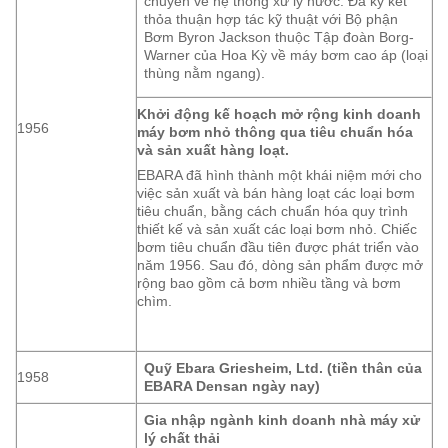
chuyên về hệ thống xử lý nước. Đã ký kết
thỏa thuận hợp tác kỹ thuật với Bộ phận
Bơm Byron Jackson thuộc Tập đoàn Borg-
Warner của Hoa Kỳ về máy bơm cao áp (loại
thùng nằm ngang).
Khởi động kế hoạch mở rộng kinh doanh
1956
máy bơm nhỏ thông qua tiêu chuẩn hóa
và sản xuất hàng loạt.
EBARA đã hình thành một khái niệm mới cho
việc sản xuất và bán hàng loạt các loại bơm
tiêu chuẩn, bằng cách chuẩn hóa quy trình
thiết kế và sản xuất các loại bơm nhỏ. Chiếc
bơm tiêu chuẩn đầu tiên được phát triển vào
năm 1956. Sau đó, dòng sản phẩm được mở
rộng bao gồm cả bơm nhiều tầng và bơm
chìm.
Quỹ Ebara Griesheim, Ltd. (tiền thân của
1958
EBARA Densan ngày nay)
Gia nhập ngành kinh doanh nhà máy xử
lý chất thải