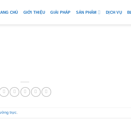
SẢN PHẨM
RANG CHỦ
GIỚI THIỆU
GIẢI PHÁP
DỊCH VỤ
B
hường trực
.