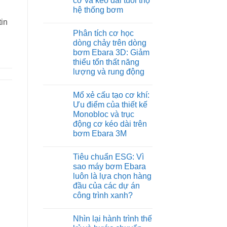
cơ và kéo dài tuổi thọ
hệ thống bơm
Không
in
có
Phân tích cơ học
bình
luận
dòng chảy trên dòng
ở
bơm Ebara 3D: Giảm
Tích
hợp
thiểu tổn thất năng
biến
lượng và rung động
tần
Inverter
Không
trên
có
Ebara
Mổ xẻ cấu tạo cơ khí:
bình
EVMS:
luận
Ưu điểm của thiết kế
Bảo
ở
vệ
Monobloc và trục
Phân
động
tích
động cơ kéo dài trên
cơ
cơ
và
bơm Ebara 3M
học
kéo
dòng
Không
dài
chảy
có
tuổi
trên
Tiêu chuẩn ESG: Vì
bình
thọ
dòng
luận
hệ
sao máy bơm Ebara
bơm
ở
thống
Ebara
luôn là lựa chọn hàng
Mổ
bơm
3D:
xẻ
đầu của các dự án
Giảm
cấu
thiểu
công trình xanh?
tạo
tổn
cơ
Không
thất
khí:
có
năng
Ưu
Nhìn lại hành trình thế
bình
lượng
điểm
luận
và