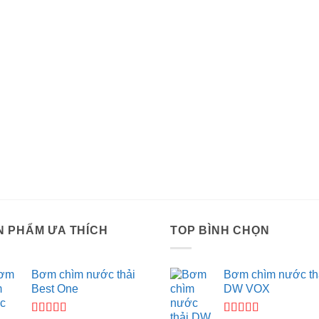
N PHẨM ƯA THÍCH
TOP BÌNH CHỌN
Bơm chìm nước thải
Bơm chìm nước th
Best One
DW VOX