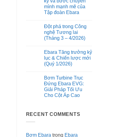
kỷ và bước chuyển
của
ở
rung
thiết
mình mạnh mẽ của
Tiêu
động
kế
chuẩn
Tập đoàn Ebara
Monobloc
ESG:
và
Vì
Không
trục
sao
có
động
Đột phá trong Công
máy
bình
cơ
bơm
luận
nghệ Tương lai
kéo
ở
Ebara
dài
(Tháng 3 – 4/2026)
Nhìn
luôn
trên
lại
là
Không
bơm
hành
lựa
có
Ebara
trình
chọn
Ebara Tăng trưởng kỷ
bình
3M
thế
hàng
luận
lục & Chiến lược mới
kỷ
đầu
ở
và
của
(Quý 1/2026)
Đột
bước
các
phá
chuyển
Không
dự
trong
mình
có
án
Công
Bơm Turbine Trục
mạnh
bình
công
nghệ
mẽ
luận
trình
Đứng Ebara EVG:
Tương
ở
của
xanh?
lai
Giải Pháp Tối Ưu
Ebara
Tập
(Tháng
Tăng
đoàn
Cho Cột Áp Cao
3
trưởng
Ebara
–
kỷ
Không
4/2026)
lục
có
&
bình
RECENT COMMENTS
Chiến
luận
ở
lược
Bơm
mới
Turbine
(Quý
Trục
1/2026)
Đứng
Bơm Ebara
trong
Ebara