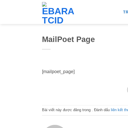
Bỏ
qua
T
nội
dung
MailPoet Page
[mailpoet_page]
Bài viết này được đăng trong . Đánh dấu
liên kết t