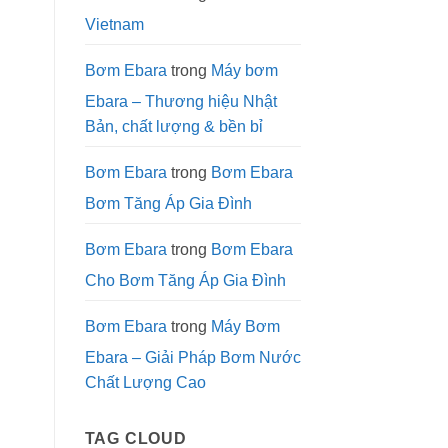
Ebara
EVG:
Vietnam
Giải
Pháp
Tối
Ưu
Bơm Ebara
trong
Máy bơm
Cho
Cột
Ebara – Thương hiệu Nhật
Áp
Cao
Bản, chất lượng & bền bỉ
Bơm Ebara
trong
Bơm Ebara
Bơm Tăng Áp Gia Đình
Bơm Ebara
trong
Bơm Ebara
Cho Bơm Tăng Áp Gia Đình
Bơm Ebara
trong
Máy Bơm
Ebara – Giải Pháp Bơm Nước
Chất Lượng Cao
TAG CLOUD