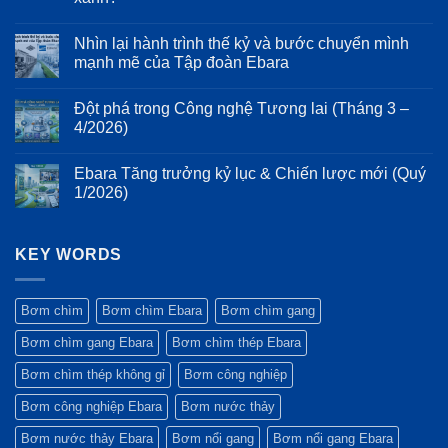
và
dòng
xẻ
kéo
bơm
Không
cấu
dài
Ebara
có
tạo
Nhìn lại hành trình thế kỷ và bước chuyển mình
tuổi
3D:
bình
cơ
thọ
Giảm
luận
mạnh mẽ của Tập đoàn Ebara
khí:
ở
hệ
thiểu
Ưu
Tiêu
thống
tổn
Không
điểm
chuẩn
bơm
thất
có
của
Đột phá trong Công nghệ Tương lai (Tháng 3 –
ESG:
năng
bình
thiết
Vì
lượng
luận
4/2026)
kế
sao
ở
và
Monobloc
máy
Nhìn
rung
Không
và
bơm
lại
động
có
trục
Ebara Tăng trưởng kỷ lục & Chiến lược mới (Quý
Ebara
hành
bình
động
luôn
trình
luận
1/2026)
cơ
là
thế
ở
kéo
lựa
kỷ
Đột
Không
dài
chọn
và
phá
có
trên
hàng
bước
trong
bình
bơm
đầu
chuyển
Công
KEY WORDS
luận
Ebara
của
mình
nghệ
ở
3M
các
mạnh
Tương
Ebara
dự
mẽ
lai
Tăng
án
của
(Tháng
trưởng
Bơm chìm
Bơm chìm Ebara
Bơm chìm gang
công
Tập
3
kỷ
trình
đoàn
–
lục
Bơm chìm gang Ebara
Bơm chìm thép Ebara
xanh?
Ebara
4/2026)
&
Chiến
lược
Bơm chìm thép không gỉ
Bơm công nghiệp
mới
(Quý
Bơm công nghiệp Ebara
Bơm nước thảy
1/2026)
Bơm nước thảy Ebara
Bơm nổi gang
Bơm nổi gang Ebara