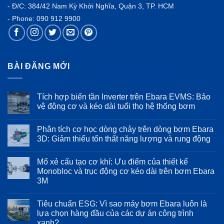
- Đ/C: 384/42 Nam Kỳ Khởi Nghĩa, Quận 3, TP. HCM
- Phone:
090 912 9900
BÀI ĐĂNG MỚI
Tích hợp biến tần Inverter trên Ebara EVMS: Bảo
vệ động cơ và kéo dài tuổi thọ hệ thống bơm
Không
có
Phân tích cơ học dòng chảy trên dòng bơm Ebara
bình
luận
3D: Giảm thiểu tổn thất năng lượng và rung động
ở
Tích
Không
hợp
có
Mổ xẻ cấu tạo cơ khí: Ưu điểm của thiết kế
biến
bình
tần
luận
Monobloc và trục động cơ kéo dài trên bơm Ebara
Inverter
ở
3M
trên
Phân
Ebara
tích
Không
EVMS:
cơ
có
Bảo
học
Tiêu chuẩn ESG: Vì sao máy bơm Ebara luôn là
bình
vệ
dòng
luận
lựa chọn hàng đầu của các dự án công trình
động
chảy
ở
cơ
trên
xanh?
Mổ