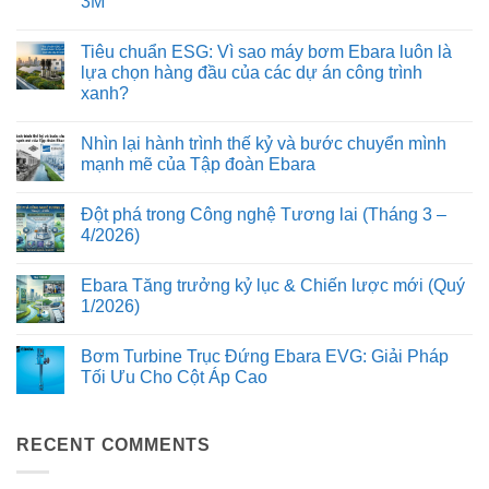
3M
trên
Phân
Ebara
tích
Không
EVMS:
cơ
có
Bảo
học
Tiêu chuẩn ESG: Vì sao máy bơm Ebara luôn là
bình
vệ
dòng
luận
lựa chọn hàng đầu của các dự án công trình
động
chảy
ở
cơ
trên
xanh?
Mổ
và
dòng
xẻ
kéo
bơm
Không
cấu
dài
Ebara
có
tạo
Nhìn lại hành trình thế kỷ và bước chuyển mình
tuổi
3D:
bình
cơ
thọ
Giảm
luận
mạnh mẽ của Tập đoàn Ebara
khí:
ở
hệ
thiểu
Ưu
Tiêu
thống
tổn
Không
điểm
chuẩn
bơm
thất
có
của
Đột phá trong Công nghệ Tương lai (Tháng 3 –
ESG:
năng
bình
thiết
Vì
lượng
luận
4/2026)
kế
sao
ở
và
Monobloc
máy
Nhìn
rung
Không
và
bơm
lại
động
có
trục
Ebara Tăng trưởng kỷ lục & Chiến lược mới (Quý
Ebara
hành
bình
động
luôn
trình
luận
1/2026)
cơ
là
thế
ở
kéo
lựa
kỷ
Đột
Không
dài
chọn
và
phá
có
trên
Bơm Turbine Trục Đứng Ebara EVG: Giải Pháp
hàng
bước
trong
bình
bơm
đầu
chuyển
Công
luận
Tối Ưu Cho Cột Áp Cao
Ebara
của
mình
nghệ
ở
3M
các
mạnh
Tương
Ebara
Không
dự
mẽ
lai
Tăng
có
án
của
(Tháng
trưởng
bình
công
Tập
3
kỷ
RECENT COMMENTS
luận
trình
đoàn
–
lục
ở
xanh?
Ebara
4/2026)
&
Bơm
Chiến
Turbine