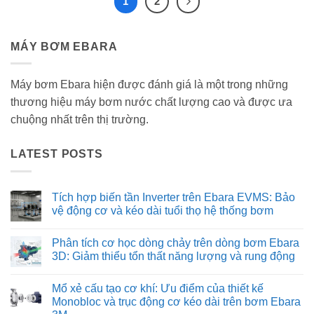
1
2
MÁY BƠM EBARA
Máy bơm Ebara hiện được đánh giá là một trong những
thương hiệu máy bơm nước chất lượng cao và được ưa
chuộng nhất trên thị trường.
LATEST POSTS
Tích hợp biến tần Inverter trên Ebara EVMS: Bảo
vệ động cơ và kéo dài tuổi thọ hệ thống bơm
Không
có
Phân tích cơ học dòng chảy trên dòng bơm Ebara
bình
luận
3D: Giảm thiểu tổn thất năng lượng và rung động
ở
Tích
Không
hợp
có
Mổ xẻ cấu tạo cơ khí: Ưu điểm của thiết kế
biến
bình
tần
luận
Monobloc và trục động cơ kéo dài trên bơm Ebara
Inverter
ở