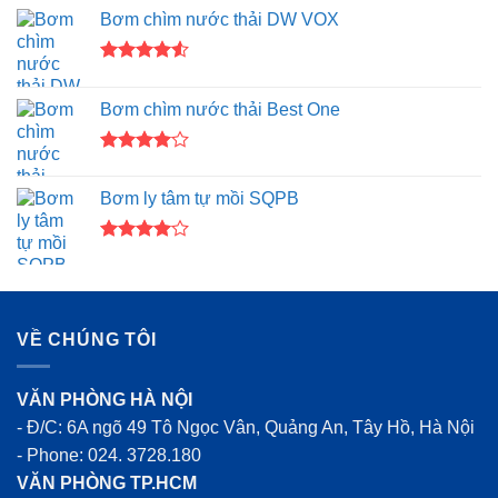
Bơm chìm nước thải DW VOX
Được xếp
hạng
4.50
Bơm chìm nước thải Best One
5 sao
Được
xếp hạng
Bơm ly tâm tự mồi SQPB
4.00
5
sao
Được
xếp hạng
4.00
5
sao
VỀ CHÚNG TÔI
VĂN PHÒNG HÀ NỘI
- Đ/C: 6A ngõ 49 Tô Ngọc Vân, Quảng An, Tây Hồ, Hà Nội
- Phone:
024. 3728.180
VĂN PHÒNG TP.HCM