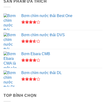
SẢN PHẨM ƯA THÍCH
Bơm chìm nước thải Best One
Được
xếp hạng
Bơm chìm nước thải DVS
4.00
5
sao
Được
xếp
Bơm Ebara CMB
hạng
3.50
5
sao
Được
xếp hạng
Bơm chìm nước thải DL
4.00
5
sao
Được
xếp hạng
4.00
5
TOP BÌNH CHỌN
sao