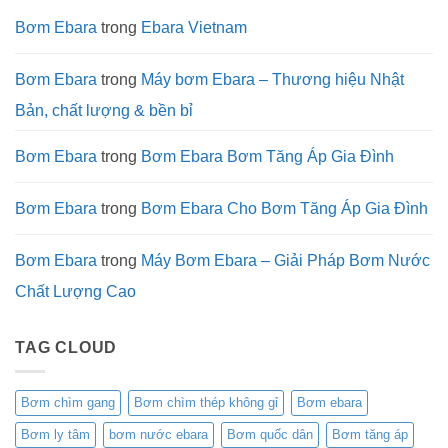
lược
Trục
mới
Đứng
Bơm Ebara
trong
Ebara Vietnam
(Quý
Ebara
1/2026)
EVG:
Giải
Pháp
Bơm Ebara
trong
Máy bơm Ebara – Thương hiệu Nhật
Tối
Ưu
Bản, chất lượng & bền bỉ
Cho
Cột
Áp
Cao
Bơm Ebara
trong
Bơm Ebara Bơm Tăng Áp Gia Đình
Bơm Ebara
trong
Bơm Ebara Cho Bơm Tăng Áp Gia Đình
Bơm Ebara
trong
Máy Bơm Ebara – Giải Pháp Bơm Nước
Chất Lượng Cao
TAG CLOUD
Bơm chìm gang
Bơm chìm thép không gỉ
Bơm ebara
Bơm ly tâm
bơm nước ebara
Bơm quốc dân
Bơm tăng áp