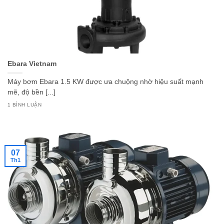
Ebara Vietnam
Máy bơm Ebara 1.5 KW được ưa chuộng nhờ hiệu suất mạnh
mẽ, độ bền [...]
1 BÌNH LUẬN
07
Th1