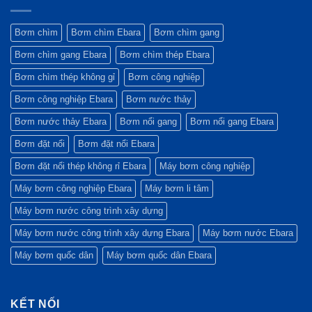
của
mình
nghệ
ở
3M
các
mạnh
Tương
Ebara
dự
mẽ
lai
Tăng
án
của
(Tháng
trưởng
Bơm chìm
Bơm chìm Ebara
Bơm chìm gang
công
Tập
3
kỷ
trình
đoàn
–
lục
Bơm chìm gang Ebara
Bơm chìm thép Ebara
xanh?
Ebara
4/2026)
&
Chiến
lược
Bơm chìm thép không gỉ
Bơm công nghiệp
mới
(Quý
Bơm công nghiệp Ebara
Bơm nước thảy
1/2026)
Bơm nước thảy Ebara
Bơm nổi gang
Bơm nổi gang Ebara
Bơm đặt nổi
Bơm đặt nổi Ebara
Bơm đặt nổi thép không rỉ Ebara
Máy bơm công nghiệp
Máy bơm công nghiệp Ebara
Máy bơm li tâm
Máy bơm nước công trình xây dựng
Máy bơm nước công trình xây dựng Ebara
Máy bơm nước Ebara
Máy bơm quốc dân
Máy bơm quốc dân Ebara
KẾT NỐI