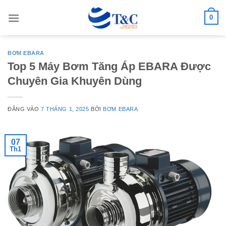
Bỏ
0
qua
nội
dung
BƠM EBARA
Top 5 Máy Bơm Tăng Áp EBARA Được
Chuyên Gia Khuyên Dùng
ĐĂNG VÀO
7 THÁNG 1, 2025
BỞI
BƠM EBARA
07
Th1