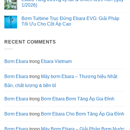
động
luôn
trình
luận
1/2026)
cơ
là
thế
ở
kéo
lựa
kỷ
Đột
Không
dài
chọn
và
phá
có
trên
Bơm Turbine Trục Đứng Ebara EVG: Giải Pháp
hàng
bước
trong
bình
bơm
đầu
chuyển
Công
luận
Tối Ưu Cho Cột Áp Cao
Ebara
của
mình
nghệ
ở
3M
các
mạnh
Tương
Ebara
Không
dự
mẽ
lai
Tăng
có
án
của
(Tháng
trưởng
bình
công
Tập
3
kỷ
RECENT COMMENTS
luận
trình
đoàn
–
lục
ở
xanh?
Ebara
4/2026)
&
Bơm
Chiến
Turbine
lược
Trục
mới
Đứng
Bơm Ebara
trong
Ebara Vietnam
(Quý
Ebara
1/2026)
EVG:
Giải
Pháp
Bơm Ebara
trong
Máy bơm Ebara – Thương hiệu Nhật
Tối
Ưu
Bản, chất lượng & bền bỉ
Cho
Cột
Áp
Cao
Bơm Ebara
trong
Bơm Ebara Bơm Tăng Áp Gia Đình
Bơm Ebara
trong
Bơm Ebara Cho Bơm Tăng Áp Gia Đình
Bơm Ebara
trong
Máy Bơm Ebara – Giải Pháp Bơm Nước