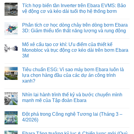
Tích hợp biến tần Inverter trên Ebara EVMS: Bảo
vệ động cơ và kéo dài tuổi thọ hệ thống bơm
Không
có
Phân tích cơ học dòng chảy trên dòng bơm Ebara
bình
luận
3D: Giảm thiểu tổn thất năng lượng và rung động
ở
Tích
Không
hợp
có
Mổ xẻ cấu tạo cơ khí: Ưu điểm của thiết kế
biến
bình
tần
luận
Monobloc và trục động cơ kéo dài trên bơm Ebara
Inverter
ở
3M
trên
Phân
Ebara
tích
Không
EVMS:
cơ
có
Bảo
học
Tiêu chuẩn ESG: Vì sao máy bơm Ebara luôn là
bình
vệ
dòng
luận
lựa chọn hàng đầu của các dự án công trình
động
chảy
ở
cơ
trên
xanh?
Mổ
và
dòng
xẻ
kéo
bơm
Không
cấu
dài
Ebara
có
tạo
Nhìn lại hành trình thế kỷ và bước chuyển mình
tuổi
3D:
bình
cơ
thọ
Giảm
luận
mạnh mẽ của Tập đoàn Ebara
khí:
ở
hệ
thiểu
Ưu
Tiêu
thống
tổn
Không
điểm
chuẩn
bơm
thất
có
của
Đột phá trong Công nghệ Tương lai (Tháng 3 –
ESG:
năng
bình
thiết
Vì
lượng
luận
4/2026)
kế
sao
ở
và
Monobloc
máy
Nhìn
rung
Không
và
bơm
lại
động
có
trục
Ebara Tăng trưởng kỷ lục & Chiến lược mới (Quý
Ebara
hành
bình