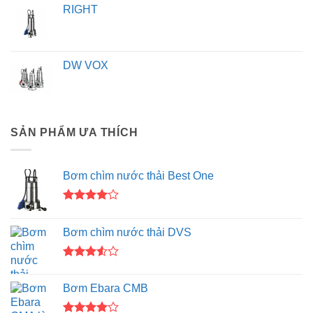
RIGHT
DW VOX
SẢN PHẨM ƯA THÍCH
Bơm chìm nước thải Best One
Được
xếp hạng
Bơm chìm nước thải DVS
4.00
5
sao
Được
xếp
Bơm Ebara CMB
hạng
3.50
5
sao