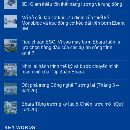
luận
3D: Giảm thiểu tổn thất năng lượng và rung động
ở
Tích
Không
hợp
có
Mổ xẻ cấu tạo cơ khí: Ưu điểm của thiết kế
biến
bình
tần
luận
Monobloc và trục động cơ kéo dài trên bơm Ebara
Inverter
ở
3M
trên
Phân
Ebara
tích
Không
EVMS:
cơ
có
Bảo
học
Tiêu chuẩn ESG: Vì sao máy bơm Ebara luôn là
bình
vệ
dòng
luận
lựa chọn hàng đầu của các dự án công trình
động
chảy
ở
cơ
trên
xanh?
Mổ
và
dòng
xẻ
kéo
bơm
Không
cấu
dài
Ebara
có
tạo
Nhìn lại hành trình thế kỷ và bước chuyển mình
tuổi
3D:
bình
cơ
thọ
Giảm
luận
mạnh mẽ của Tập đoàn Ebara
khí:
ở
hệ
thiểu
Ưu
Tiêu
thống
tổn
Không
điểm
chuẩn
bơm
thất
có
của
Đột phá trong Công nghệ Tương lai (Tháng 3 –
ESG:
năng
bình
thiết
Vì
lượng
luận
4/2026)
kế
sao
ở
và
Monobloc
máy
Nhìn
rung
Không
và
bơm
lại
động
có
trục
Ebara Tăng trưởng kỷ lục & Chiến lược mới (Quý
Ebara
hành
bình
động
luôn
trình
luận
1/2026)
cơ
là
thế
ở
kéo
lựa
kỷ
Đột
Không
dài
chọn
và
phá
có
trên
hàng
bước
trong
bình
bơm
đầu
chuyển
Công
KEY WORDS
luận
Ebara