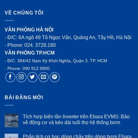
sao
VỀ CHÚNG TÔI
VĂN PHÒNG HÀ NỘI
- Đ/C: 6A ngõ 49 Tô Ngọc Vân, Quảng An, Tây Hồ, Hà Nội
- Phone:
024. 3728.180
VĂN PHÒNG TP.HCM
- Đ/C: 384/42 Nam Kỳ Khởi Nghĩa, Quận 3, TP. HCM
- Phone:
090 912 9900
BÀI ĐĂNG MỚI
Tích hợp biến tần Inverter trên Ebara EVMS: Bảo
vệ động cơ và kéo dài tuổi thọ hệ thống bơm
Không
có
Phân tích cơ học dòng chảy trên dòng bơm Ebara
bình