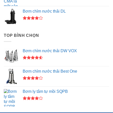
Được
xếp hạng
Bơm chìm nước thải DL
4.00
5
sao
Được
xếp hạng
4.00
5
TOP BÌNH CHỌN
sao
Bơm chìm nước thải DW VOX
Được xếp
hạng
4.50
Bơm chìm nước thải Best One
5 sao
Được
xếp hạng
Bơm ly tâm tự mồi SQPB
4.00
5
sao
Được
xếp hạng
4.00
5