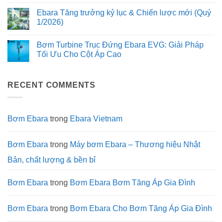
rung
Không
và
bơm
lại
động
có
trục
Ebara Tăng trưởng kỷ lục & Chiến lược mới (Quý
Ebara
hành
bình
động
luôn
trình
luận
1/2026)
cơ
là
thế
ở
kéo
lựa
kỷ
Đột
Không
dài
chọn
và
phá
có
trên
Bơm Turbine Trục Đứng Ebara EVG: Giải Pháp
hàng
bước
trong
bình
bơm
đầu
chuyển
Công
luận
Tối Ưu Cho Cột Áp Cao
Ebara
của
mình
nghệ
ở
3M
các
mạnh
Tương
Ebara
Không
dự
mẽ
lai
Tăng
có
án
của
(Tháng
trưởng
bình
công
Tập
3
kỷ
RECENT COMMENTS
luận
trình
đoàn
–
lục
ở
xanh?
Ebara
4/2026)
&
Bơm
Chiến
Turbine
lược
Trục
mới
Đứng
Bơm Ebara
trong
Ebara Vietnam
(Quý
Ebara
1/2026)
EVG:
Giải
Pháp
Bơm Ebara
trong
Máy bơm Ebara – Thương hiệu Nhật
Tối
Ưu
Bản, chất lượng & bền bỉ
Cho
Cột
Áp
Cao
Bơm Ebara
trong
Bơm Ebara Bơm Tăng Áp Gia Đình
Bơm Ebara
trong
Bơm Ebara Cho Bơm Tăng Áp Gia Đình