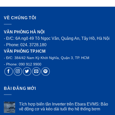
xếp hạng
4.00
5
sao
VỀ CHÚNG TÔI
VĂN PHÒNG HÀ NỘI
- Đ/C: 6A ngõ 49 Tô Ngọc Vân, Quảng An, Tây Hồ, Hà Nội
- Phone:
024. 3728.180
VĂN PHÒNG TP.HCM
- Đ/C: 384/42 Nam Kỳ Khởi Nghĩa, Quận 3, TP. HCM
- Phone:
090 912 9900
BÀI ĐĂNG MỚI
Tích hợp biến tần Inverter trên Ebara EVMS: Bảo
vệ động cơ và kéo dài tuổi thọ hệ thống bơm
Không