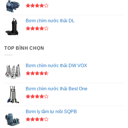
3.50
5
sao
Được
xếp hạng
Bơm chìm nước thải DL
4.00
5
sao
Được
xếp hạng
4.00
5
TOP BÌNH CHỌN
sao
Bơm chìm nước thải DW VOX
Được xếp
hạng
4.50
Bơm chìm nước thải Best One
5 sao
Được
xếp hạng
Bơm ly tâm tự mồi SQPB
4.00
5
sao
Được