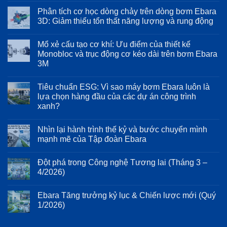
có
Phân tích cơ học dòng chảy trên dòng bơm Ebara
bình
luận
3D: Giảm thiểu tổn thất năng lượng và rung động
ở
Tích
Không
hợp
có
Mổ xẻ cấu tạo cơ khí: Ưu điểm của thiết kế
biến
bình
tần
luận
Monobloc và trục động cơ kéo dài trên bơm Ebara
Inverter
ở
3M
trên
Phân
Ebara
tích
Không
EVMS:
cơ
có
Bảo
học
Tiêu chuẩn ESG: Vì sao máy bơm Ebara luôn là
bình
vệ
dòng
luận
lựa chọn hàng đầu của các dự án công trình
động
chảy
ở
cơ
trên
xanh?
Mổ
và
dòng
xẻ
kéo
bơm
Không
cấu
dài
Ebara
có
tạo
Nhìn lại hành trình thế kỷ và bước chuyển mình
tuổi
3D:
bình
cơ
thọ
Giảm
luận
mạnh mẽ của Tập đoàn Ebara
khí:
ở
hệ
thiểu
Ưu
Tiêu
thống
tổn
Không
điểm
chuẩn
bơm
thất
có
của
Đột phá trong Công nghệ Tương lai (Tháng 3 –
ESG:
năng
bình
thiết
Vì
lượng
luận
4/2026)
kế
sao
ở
và
Monobloc
máy
Nhìn
rung
Không
và
bơm
lại
động
có
trục
Ebara Tăng trưởng kỷ lục & Chiến lược mới (Quý
Ebara
hành
bình
động
luôn
trình
luận
1/2026)
cơ
là
thế
ở
kéo
lựa
kỷ
Đột
Không
dài
chọn
và
phá
có
trên