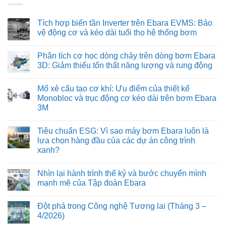
Tích hợp biến tần Inverter trên Ebara EVMS: Bảo
vệ động cơ và kéo dài tuổi thọ hệ thống bơm
Không
có
Phân tích cơ học dòng chảy trên dòng bơm Ebara
bình
luận
3D: Giảm thiểu tổn thất năng lượng và rung động
ở
Tích
Không
hợp
có
Mổ xẻ cấu tạo cơ khí: Ưu điểm của thiết kế
biến
bình
tần
luận
Monobloc và trục động cơ kéo dài trên bơm Ebara
Inverter
ở
3M
trên
Phân
Ebara
tích
Không
EVMS:
cơ
có
Bảo
học
Tiêu chuẩn ESG: Vì sao máy bơm Ebara luôn là
bình
vệ
dòng
luận
lựa chọn hàng đầu của các dự án công trình
động
chảy
ở
cơ
trên
xanh?
Mổ
và
dòng
xẻ
kéo
bơm
Không
cấu
dài
Ebara
có
tạo
Nhìn lại hành trình thế kỷ và bước chuyển mình
tuổi
3D:
bình
cơ
thọ
Giảm
luận
mạnh mẽ của Tập đoàn Ebara
khí:
ở
hệ
thiểu
Ưu
Tiêu
thống
tổn
Không
điểm
chuẩn
bơm
thất
có
của
Đột phá trong Công nghệ Tương lai (Tháng 3 –
ESG:
năng
bình
thiết
Vì
lượng
luận
4/2026)
kế
sao
ở
và
Monobloc
máy
Nhìn