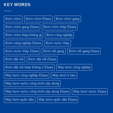
hàng
bước
trong
bình
bơm
đầu
chuyển
Công
KEY WORDS
luận
Ebara
của
mình
nghệ
ở
3M
các
mạnh
Tương
Ebara
dự
mẽ
lai
Tăng
án
của
(Tháng
trưởng
Bơm chìm
Bơm chìm Ebara
Bơm chìm gang
công
Tập
3
kỷ
trình
đoàn
–
lục
Bơm chìm gang Ebara
Bơm chìm thép Ebara
xanh?
Ebara
4/2026)
&
Chiến
lược
Bơm chìm thép không gỉ
Bơm công nghiệp
mới
(Quý
Bơm công nghiệp Ebara
Bơm nước thảy
1/2026)
Bơm nước thảy Ebara
Bơm nổi gang
Bơm nổi gang Ebara
Bơm đặt nổi
Bơm đặt nổi Ebara
Bơm đặt nổi thép không rỉ Ebara
Máy bơm công nghiệp
Máy bơm công nghiệp Ebara
Máy bơm li tâm
Máy bơm nước công trình xây dựng
Máy bơm nước công trình xây dựng Ebara
Máy bơm nước Ebara
Máy bơm quốc dân
Máy bơm quốc dân Ebara