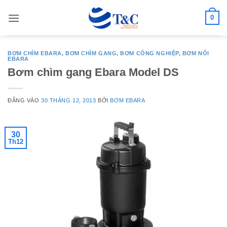
Bỏ
0
qua
nội
dung
BƠM CHÌM EBARA
,
BƠM CHÌM GANG
,
BƠM CÔNG NGHIỆP
,
BƠM NỔI
EBARA
Bơm chìm gang Ebara Model DS
ĐĂNG VÀO
30 THÁNG 12, 2013
BỞI
BƠM EBARA
30
Th12