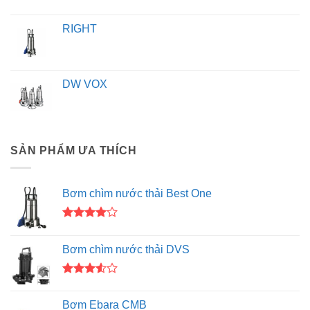
RIGHT
DW VOX
SẢN PHẨM ƯA THÍCH
Bơm chìm nước thải Best One
Được
xếp hạng
Bơm chìm nước thải DVS
4.00
5
sao
Được
xếp
Bơm Ebara CMB
hạng