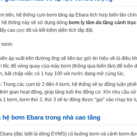
 trên, hệ thống cụm bơm tăng áp Ebara tích hợp biến tần chí
g, hệ thống này sẽ sử dụng dòng
bơm ly tâm đa tầng cánh trục
 cao cực tốt và tiết kiệm diện tích lắp đặt.
 minh:
ến áp suất trên đường ống sẽ liên tục gửi tín hiệu về tủ điều k
nh tốc độ vòng quay của máy bơm (thông qua biến tần) để luôn 
ẵn, bất chấp việc có 1 hay 100 vòi nước đang mở cùng lúc.
:
Trong các cụm từ 2 đến 4 bơm, hệ thống sẽ tự động luân phi
ời gian hoạt động, giúp tăng tuổi thọ động cơ. Khi nhu cầu sử
1 bơm, bơm thứ 2, thứ 3 sẽ tự động được “gọi” vào chạy trợ l
a hệ bơm Ebara trong nhà cao tầng
bara (đặc biệt là dòng EVMS) có buồng bơm và cánh bơm đ