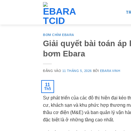
Bỏ
qua
T
nội
dung
BƠM CHÌM EBARA
Giải quyết bài toán áp
bơm Ebara
ĐĂNG VÀO
11 THÁNG 5, 2026
BỞI
EBARA VINH
11
Th5
Sự phát triển của các đô thị hiện đại kéo
cư, khách sạn và khu phức hợp thương mại
thầu cơ điện (M&E) và ban quản lý vận hàn
đặc biệt là ở những tầng cao nhất.