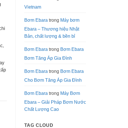
Ebara
g
EVG:
Vietnam
Giải
Pháp
Tối
Ưu
Bơm Ebara
trong
Máy bơm
g
Cho
Cột
chi
Ebara – Thương hiệu Nhật
Áp
Cao
Bản, chất lượng & bền bỉ
c,
Bơm Ebara
trong
Bơm Ebara
Bơm Tăng Áp Gia Đình
ay
cấp
Bơm Ebara
trong
Bơm Ebara
Cho Bơm Tăng Áp Gia Đình
Bơm Ebara
trong
Máy Bơm
Ebara – Giải Pháp Bơm Nước
Chất Lượng Cao
TAG CLOUD