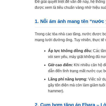
Để giải quyết triệt để vấn đề này, hệ th
được xem là tiêu chuẩn vàng nhờ hiệu suất
1. Nỗi ám ảnh mang tên “nước y
Trong các tòa nhà cao tầng, nước được b
mạng lưới đường ống. Tuy nhiên, thực tế 
Áp lực không đồng đều:
Các tầng
vòi sen yếu, máy giặt không đủ nư
Giờ cao điểm:
Khi nhiều căn hộ đ
dẫn đến tình trạng mất nước cục b
Lãng phí năng lượng:
Việc sử dụ
gây tốn điện mà còn làm giảm tuổ
hammer).
2. Cụm bơm tăng áp Ebara – Lời