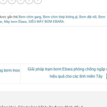
được gắn thẻ
Bơm chìm gang
,
Bơm chìm thép không gỉ
,
Bơm đặt nổi
,
Bơm
ân
,
Máy bơm Ebara
,
SIÊU MÁY BƠM EBARA
.
Giải pháp trạm bơm Ebara phòng chống ngập 
ng bơm Inox
hiệu quả cho các tỉnh miền Tây