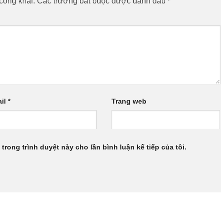
công khai.
Các trường bắt buộc được đánh dấu
*
il
*
Trang web
 trong trình duyệt này cho lần bình luận kế tiếp của tôi.