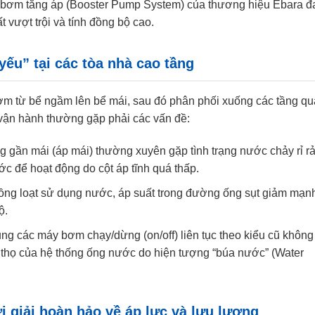
ống bơm tăng áp (Booster Pump System) của thương hiệu Ebara 
 vượt trội và tính đồng bộ cao.
ếu” tại các tòa nhà cao tầng
ơm từ bể ngầm lên bể mái, sau đó phân phối xuống các tầng qu
vận hành thường gặp phải các vấn đề:
 gần mái (áp mái) thường xuyên gặp tình trạng nước chảy rỉ rả
ớc để hoạt động do cột áp tĩnh quá thấp.
ồng loạt sử dụng nước, áp suất trong đường ống sụt giảm mạn
ộ.
ng các máy bơm chạy/dừng (on/off) liên tục theo kiểu cũ không
i thọ của hệ thống ống nước do hiện tượng “búa nước” (Water
 giải hoàn hảo về áp lực và lưu lượng