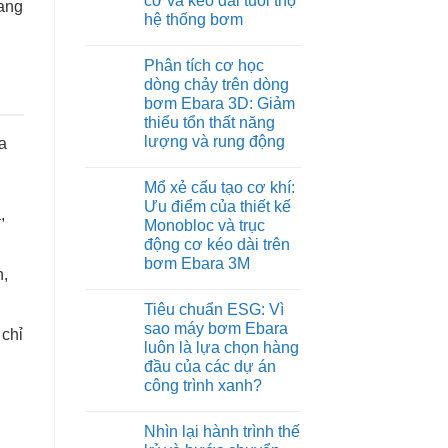
cơ và kéo dài tuổi thọ
đang
hệ thống bơm
Không
có
Phân tích cơ học
bình
luận
dòng chảy trên dòng
ở
bơm Ebara 3D: Giảm
Tích
hợp
thiểu tổn thất năng
biến
lượng và rung động
a
tần
Inverter
Không
trên
có
Ebara
Mổ xẻ cấu tạo cơ khí:
bình
EVMS:
luận
Ưu điểm của thiết kế
Bảo
,
ở
vệ
Monobloc và trục
Phân
động
tích
động cơ kéo dài trên
cơ
cơ
và
bơm Ebara 3M
học
h,
kéo
dòng
Không
dài
chảy
có
tuổi
trên
Tiêu chuẩn ESG: Vì
bình
thọ
dòng
luận
hệ
sao máy bơm Ebara
bơm
 chỉ
ở
thống
Ebara
luôn là lựa chọn hàng
Mổ
bơm
3D:
xẻ
đầu của các dự án
Giảm
cấu
thiểu
công trình xanh?
tạo
tổn
cơ
Không
thất
khí:
có
năng
Ưu
Nhìn lại hành trình thế
bình
lượng
điểm
luận
và