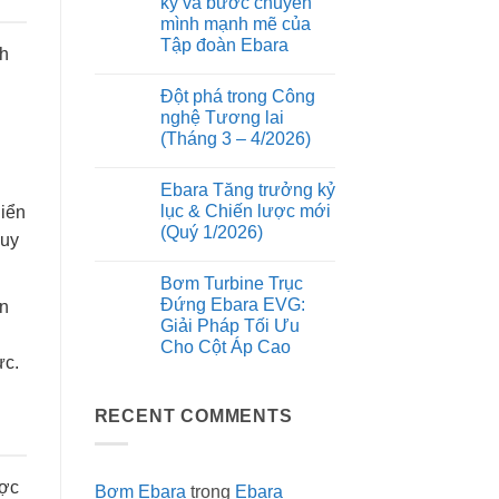
kỷ và bước chuyển
của
ở
rung
thiết
mình mạnh mẽ của
Tiêu
động
kế
chuẩn
Tập đoàn Ebara
Monobloc
nh
ESG:
và
Vì
Không
trục
sao
có
động
Đột phá trong Công
máy
bình
cơ
bơm
luận
nghệ Tương lai
kéo
ở
Ebara
dài
(Tháng 3 – 4/2026)
Nhìn
luôn
trên
lại
là
Không
bơm
hành
lựa
có
Ebara
trình
chọn
Ebara Tăng trưởng kỷ
bình
3M
thế
hàng
luận
lục & Chiến lược mới
hiển
kỷ
đầu
ở
và
của
(Quý 1/2026)
Đột
duy
bước
các
phá
chuyển
Không
dự
trong
mình
có
án
Công
Bơm Turbine Trục
mạnh
bình
công
nghệ
mẽ
luận
trình
Đứng Ebara EVG:
ên
Tương
ở
của
xanh?
lai
Giải Pháp Tối Ưu
Ebara
Tập
(Tháng
Tăng
đoàn
Cho Cột Áp Cao
3
trưởng
Ebara
ực.
–
kỷ
Không
4/2026)
lục
có
&
bình
RECENT COMMENTS
Chiến
luận
ở
lược
Bơm
mới
Turbine
(Quý
Trục
1/2026)
ược
Đứng
Bơm Ebara
trong
Ebara