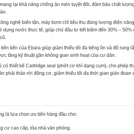
 mang lại khả năng chống ăn mòn tuyệt đối, đảm bảo chất lượn
oàn.
ng nghệ biến tần, máy bơm chỉ tiêu thụ đúng lượng điện năn
ử dụng nước thực tế, giúp chủ đầu tư tiết kiệm đến 30% – 50% 
cũ.
 tiên tiến của Ebara giúp giảm thiểu tối đa tiếng ồn và độ rung lắ
 vực tầng kỹ thuật gần không gian sinh hoạt của cư dân.
 thiết kế Cartridge seal (phớt cơ khí dạng cụm), cho phép th
 phải tháo rời động cơ, giảm thiểu tối đa thời gian gián đoạn 
g là lựa chọn ưu tiên hàng đầu cho:
g cư cao cấp, tòa nhà văn phòng.